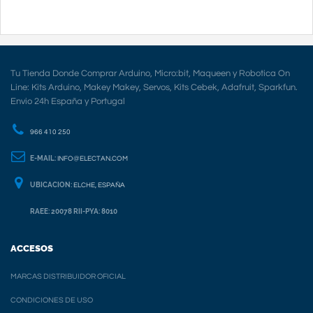
Tu Tienda Donde Comprar Arduino, Micro:bit, Maqueen y Robotica On
Line: Kits Arduino, Makey Makey, Servos, Kits Cebek, Adafruit, Sparkfun.
Envio 24h España y Portugal
966 410 250
E-MAIL:
INFO@ELECTAN.COM
UBICACION:
ELCHE, ESPAÑA
RAEE: 20078 RII-PYA: 8010
ACCESOS
MARCAS DISTRIBUIDOR OFICIAL
CONDICIONES DE USO