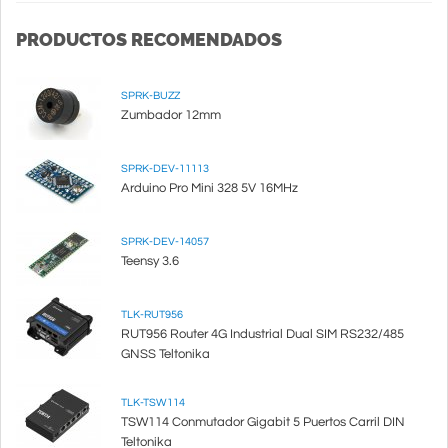
PRODUCTOS RECOMENDADOS
SPRK-BUZZ
Zumbador 12mm
SPRK-DEV-11113
Arduino Pro Mini 328 5V 16MHz
SPRK-DEV-14057
Teensy 3.6
TLK-RUT956
RUT956 Router 4G Industrial Dual SIM RS232/485
GNSS Teltonika
TLK-TSW114
TSW114 Conmutador Gigabit 5 Puertos Carril DIN
Teltonika