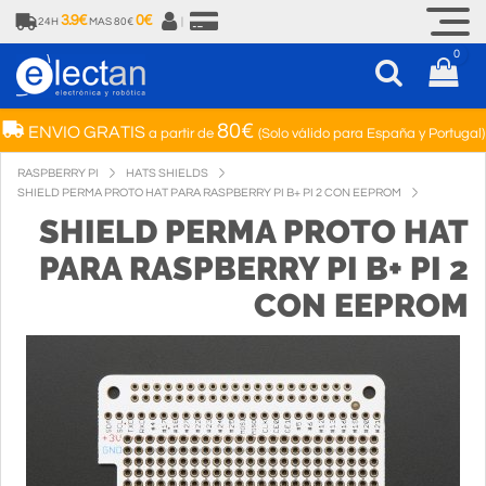
3.9€
0€
24H
MAS 80€
|
0
80€
ENVIO GRATIS
a partir de
(Solo válido para España y Portugal)
RASPBERRY PI
HATS SHIELDS
SHIELD PERMA PROTO HAT PARA RASPBERRY PI B+ PI 2 CON EEPROM
SHIELD PERMA PROTO HAT
PARA RASPBERRY PI B+ PI 2
CON EEPROM