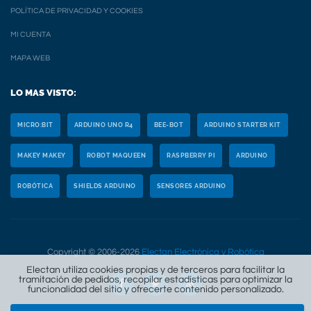
POLÍTICA DE PRIVACIDAD Y COOKIES
MI CUENTA
MAPA WEB
LO MAS VISTO:
MICRO:BIT
ARDUINO UNO R4
BEE-BOT
ARDUINO STARTER KIT
MAKEY MAKEY
ROBOT MAQUEEN
RASPBERRY PI
ARDUINO
ROBÓTICA
SHIELDS ARDUINO
SENSORES ARDUINO
Copyright © 2006-2026
Electan Electrónica y Robótica
Electan utiliza cookies propias y de terceros para facilitar la
tramitación de pedidos, recopilar estadísticas para optimizar la
funcionalidad del sitio y ofrecerte contenido personalizado.