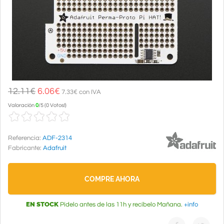
12.11€
6.06
€
7.33€ con IVA
Valoración
0
/
5
(
0 Votos!
)
Referencia:
ADF-2314
Fabricante:
Adafruit
COMPRE AHORA
EN STOCK
Pídelo antes de las 11h y recíbelo Mañana.
+info