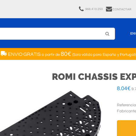
966 410 250
CONTACTAR
EN
80€
ENVIO GRATIS
a partir de
(Solo válido para España y Portugal)
ROMI CHASSIS EXP
8.04
€
9.
Referencia
Fabricant