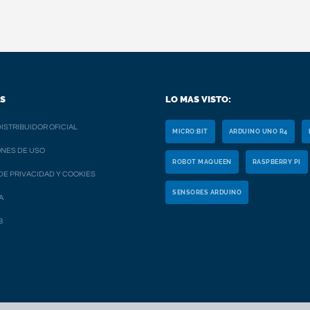
S
LO MAS VISTO:
ISTRIBUIDOR OFICIAL
MICRO:BIT
ARDUINO UNO R4
NES DE USO
ROBOT MAQUEEN
RASPBERRY PI
 DE PRIVACIDAD Y COOKIES
SENSORES ARDUINO
A
B