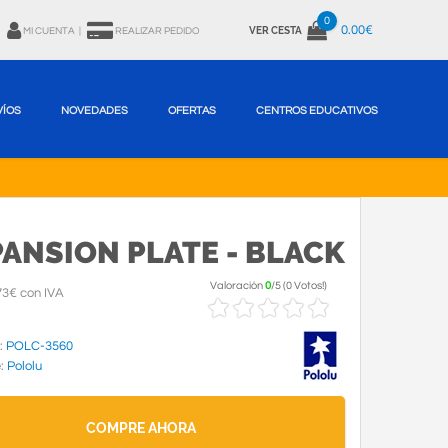
0
0.00€
VER CESTA
MI CUENTA
|
REALIZAR PEDIDO
VÍOS
NOVEDADES
OFERTAS
CENTROS EDUCATIVOS
ANSION PLATE - BLACK
Valoración
0
/
5
(
0 Votos!
)
73€ con IVA
:
POLC-3560
e:
Pololu
COMPRE AHORA