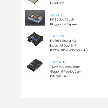
Cuadrado
ADF-3517
Kit Básico Circuit
Playground Express
TLK-RUT956
RUT956 Router 4G
Industrial Dual SIM
RS232/485 GNSS Teltonika
TLK-TSW114
TSW114 Conmutador
Gigabit 5 Puertos Carril
DIN Teltonika