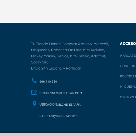
ACCESO
Tu Tienda Donde Comprar Arduino, Micro:bit,
Maqueen y Robotica On Line: Kits Arduino,
Makey Makey, Servos, Kits Cebek, Adafruit,
MARCAS D
Sparkfun.
CONDICIO
Envio 24h España y Portugal
POLÍTICA
966 410 250
MI CUENT
E-MAIL:
INFO@ELECTAN.COM
MAPA WE
UBICACION:
ELCHE, ESPAÑA
RAEE: 20078 RII-PYA: 8010