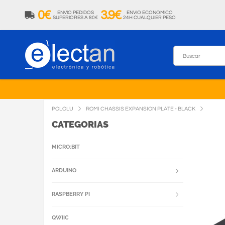
0€
3.9€
ENVIO PEDIDOS
ENVIO ECONOMICO
SUPERIORES A 80€
24H CUALQUIER PESO
POLOLU
ROMI CHASSIS EXPANSION PLATE - BLACK
CATEGORIAS
MICRO:BIT
ARDUINO
RASPBERRY PI
QWIIC