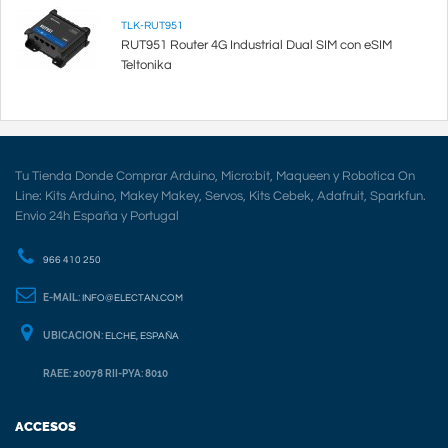
TLK-RUT951
RUT951 Router 4G Industrial Dual SIM con eSIM
Teltonika
Tu Tienda Donde Comprar Arduino, Micro:bit, Maqueen y Robotica On
Line: Kits Arduino, Makey Makey, Servos, Kits Cebek, Adafruit, Sparkfun.
Envio 24h España y Portugal
966 410 250
E-MAIL:
INFO@ELECTAN.COM
UBICACION:
ELCHE, ESPAÑA
RAEE: 20078 RII-PYA: 8010
ACCESOS