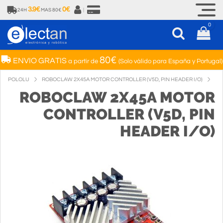
3.9€
0€
24H
MAS 80€
|
0
80€
ENVIO GRATIS
a partir de
(Solo válido para España y Portugal)
POLOLU
ROBOCLAW 2X45A MOTOR CONTROLLER (V5D, PIN HEADER I/O)
ROBOCLAW 2X45A MOTOR
CONTROLLER (V5D, PIN
HEADER I/O)