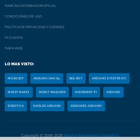
MARCAS DISTRIBUIDOR OFICIAL
CONDICIONES DE USO
POLÍTICA DE PRIVACIDAD Y COOKIES
MI CUENTA
MAPA WEB
LO MAS VISTO:
MICRO:BIT
ARDUINO UNO R4
BEE-BOT
ARDUINO STARTER KIT
MAKEY MAKEY
ROBOT MAQUEEN
RASPBERRY PI
ARDUINO
ROBÓTICA
SHIELDS ARDUINO
SENSORES ARDUINO
Copyright © 2006-2026
Electan Electrónica y Robótica