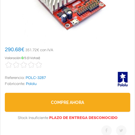
290.68
€
351.72€ con IVA
Valoración
0
/
5
(
0 Votos!
)
Referencia:
POLC-3287
Fabricante:
Pololu
COMPRE AHORA
PLAZO DE ENTREGA DESCONOCIDO
Stock Insuficiente