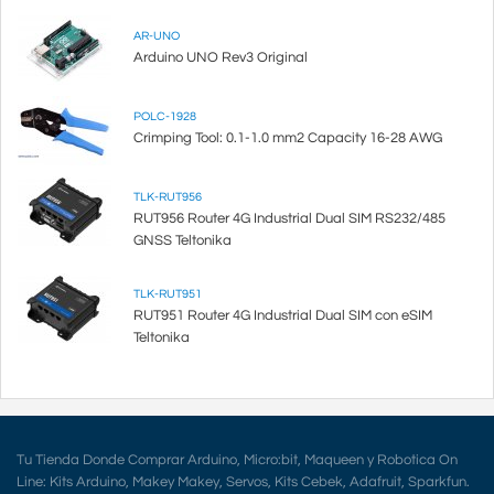
AR-UNO
Arduino UNO Rev3 Original
POLC-1928
Crimping Tool: 0.1-1.0 mm2 Capacity 16-28 AWG
TLK-RUT956
RUT956 Router 4G Industrial Dual SIM RS232/485
GNSS Teltonika
TLK-RUT951
RUT951 Router 4G Industrial Dual SIM con eSIM
Teltonika
Tu Tienda Donde Comprar Arduino, Micro:bit, Maqueen y Robotica On
Line: Kits Arduino, Makey Makey, Servos, Kits Cebek, Adafruit, Sparkfun.