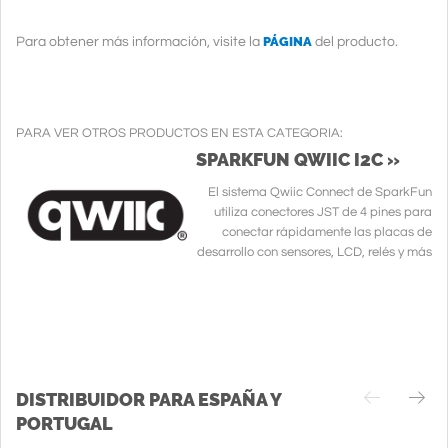
PÁGINA
Para obtener más información, visite la
del producto.
PARA VER OTROS PRODUCTOS EN ESTA CATEGORIA:
SPARKFUN QWIIC I2C »
El sistema Qwiic Connect de SparkFun
utiliza conectores JST de 4 pines para
conectar rápidamente las placas de
desarrollo con sensores, LCD, relés y más
DISTRIBUIDOR PARA ESPAÑA Y
PORTUGAL