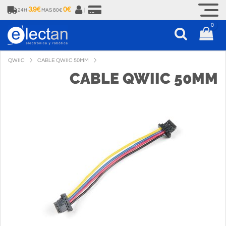
3.9€
0€
24H
MAS 80€
|
0
QWIIC
CABLE QWIIC 50MM
CABLE QWIIC 50MM