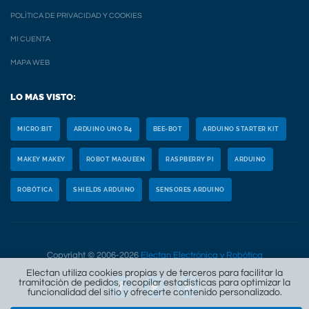
POLÍTICA DE PRIVACIDAD Y COOKIES
MI CUENTA
MAPA WEB
LO MAS VISTO:
MICRO:BIT
ARDUINO UNO R4
BEE-BOT
ARDUINO STARTER KIT
MAKEY MAKEY
ROBOT MAQUEEN
RASPBERRY PI
ARDUINO
ROBÓTICA
SHIELDS ARDUINO
SENSORES ARDUINO
Copyright © 2006-2026
Electan Electrónica y Robótica
Electan utiliza cookies propias y de terceros para facilitar la
tramitación de pedidos, recopilar estadísticas para optimizar la
funcionalidad del sitio y ofrecerte contenido personalizado.