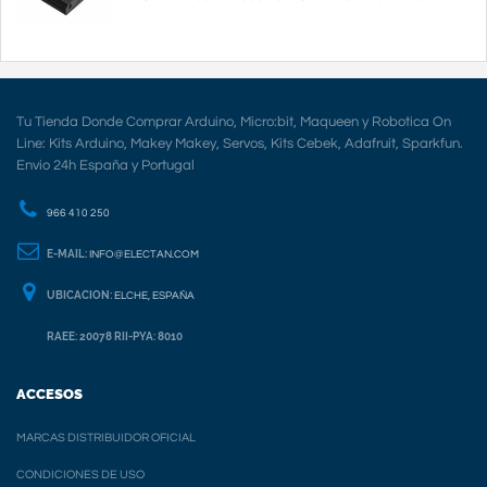
Tu Tienda Donde Comprar Arduino, Micro:bit, Maqueen y Robotica On
Line: Kits Arduino, Makey Makey, Servos, Kits Cebek, Adafruit, Sparkfun.
Envio 24h España y Portugal
966 410 250
E-MAIL:
INFO@ELECTAN.COM
UBICACION:
ELCHE, ESPAÑA
RAEE: 20078 RII-PYA: 8010
ACCESOS
MARCAS DISTRIBUIDOR OFICIAL
CONDICIONES DE USO