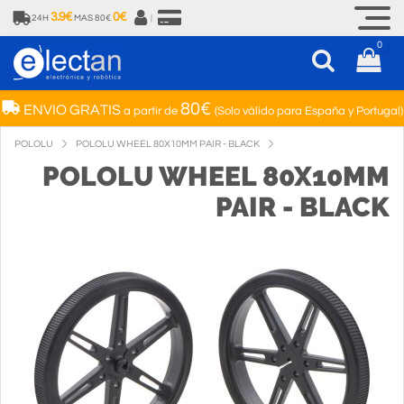
3.9€
0€
24H
MAS 80€
|
0
80€
ENVIO GRATIS
a partir de
(Solo válido para España y Portugal)
POLOLU
POLOLU WHEEL 80X10MM PAIR - BLACK
POLOLU WHEEL 80X10MM
PAIR - BLACK