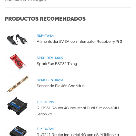
LIQUIDACIÓN STOCK 50%
PRODUCTOS RECOMENDADOS
RSP-PWS4
Alimentador 5V 3A con Interruptor Raspberry Pi 3
SPRK-DEV-13907
SparkFun ESP32 Thing
SPRK-SEN-10264
Sensor de Flexión Sparkfun
TLK-RUT951
RUT951 Router 4G Industrial Dual SIM con eSIM
Teltonika
TLK-RUT241
RUT241 Router Industrial 4G con eSIM Teltonika