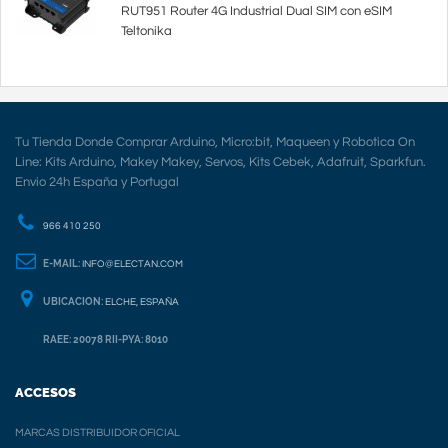
RUT951 Router 4G Industrial Dual SIM con eSIM
Teltonika
Tu Tienda Donde Comprar Arduino, Micro:bit, Maqueen y Robotica On
Line: Kits Arduino, Makey Makey, Servos, Kits Cebek, Adafruit, Sparkfun.
Envio 24h España y Portugal
966 410 250
E-MAIL:
INFO@ELECTAN.COM
UBICACION:
ELCHE, ESPAÑA
RAEE: 20078 RII-PYA: 8010
ACCESOS
MARCAS DISTRIBUIDOR OFICIAL