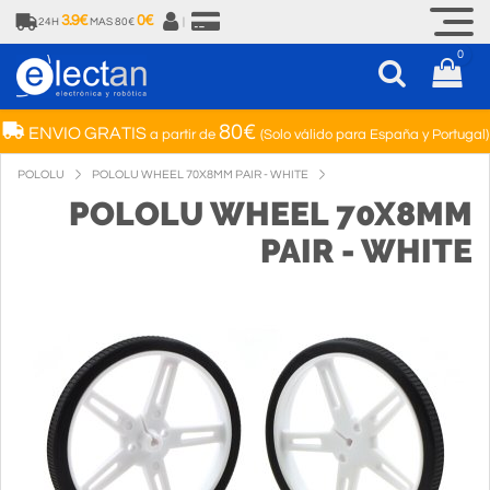
3.9€
0€
24H
MAS 80€
|
0
80€
ENVIO GRATIS
a partir de
(Solo válido para España y Portugal)
POLOLU
POLOLU WHEEL 70X8MM PAIR - WHITE
POLOLU WHEEL 70X8MM
PAIR - WHITE