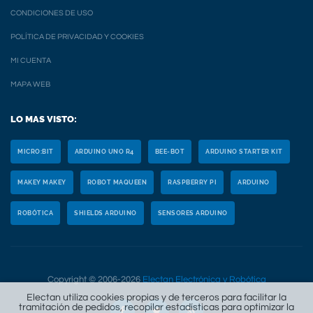
CONDICIONES DE USO
POLÍTICA DE PRIVACIDAD Y COOKIES
MI CUENTA
MAPA WEB
LO MAS VISTO:
MICRO:BIT
ARDUINO UNO R4
BEE-BOT
ARDUINO STARTER KIT
MAKEY MAKEY
ROBOT MAQUEEN
RASPBERRY PI
ARDUINO
ROBÓTICA
SHIELDS ARDUINO
SENSORES ARDUINO
Copyright © 2006-2026
Electan Electrónica y Robótica
Electan utiliza cookies propias y de terceros para facilitar la
tramitación de pedidos, recopilar estadísticas para optimizar la