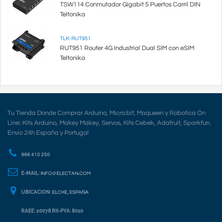
TSW114 Conmutador Gigabit 5 Puertos Carril DIN
Teltonika
TLK-RUT951
RUT951 Router 4G Industrial Dual SIM con eSIM
Teltonika
Tu Tienda Donde Comprar Arduino, Micro:bit, Maqueen y Robotica On
Line: Kits Arduino, Makey Makey, Servos, Kits Cebek, Adafruit, Sparkfun.
Envio 24h España y Portugal
966 410 250
E-MAIL:
INFO@ELECTAN.COM
UBICACION:
ELCHE, ESPAÑA
RAEE: 20078 RII-PYA: 8010