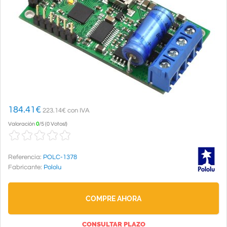
184.41
€
223.14€ con IVA
Valoración
0
/
5
(
0 Votos!
)
Referencia:
POLC-1378
Fabricante:
Pololu
COMPRE AHORA
CONSULTAR PLAZO