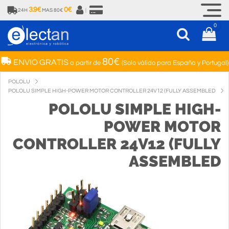
3.9€
0€
24H
MAS 80€
|
0
80€
ENVIO GRATIS
a partir de
(Solo válido para España y Portugal)
POLOLU
POLOLU SIMPLE HIGH-POWER MOTOR CONTROLLER 24V12 (FULLY ASSEMBLED
POLOLU SIMPLE HIGH-
POWER MOTOR
CONTROLLER 24V12 (FULLY
ASSEMBLED