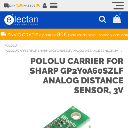
3.9€
0€
24H
MAS 80€
|
0
80€
ENVIO GRATIS
a partir de
(Solo válido para España y Portugal)
POLOLU
POLOLU CARRIER FOR SHARP GP2Y0A60SZLF ANALOG DISTANCE SENSOR, 3V
POLOLU CARRIER FOR
SHARP GP2Y0A60SZLF
ANALOG DISTANCE
SENSOR, 3V