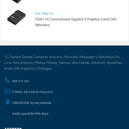
TLK-TSW114
TSW114 Conmutador Gigabit 5 Puertos Carril DIN
Teltonika
Tu Tienda Donde Comprar Arduino, Micro:bit, Maqueen y Robotica On
Line: Kits Arduino, Makey Makey, Servos, Kits Cebek, Adafruit, Sparkfun.
Envio 24h España y Portugal
966 410 250
E-MAIL:
INFO@ELECTAN.COM
UBICACION:
ELCHE, ESPAÑA
RAEE: 20078 RII-PYA: 8010