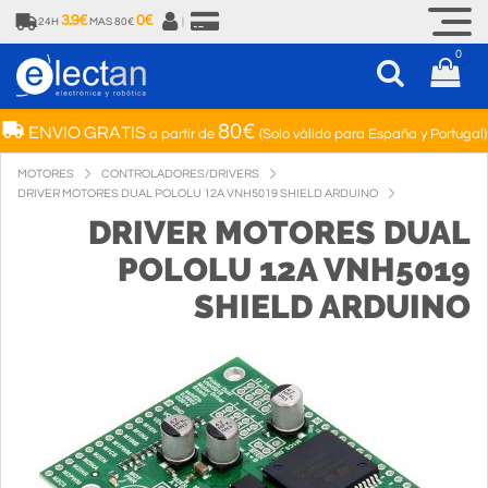
3.9€
0€
24H
MAS 80€
|
0
80€
ENVIO GRATIS
a partir de
(Solo válido para España y Portugal)
MOTORES
CONTROLADORES/DRIVERS
DRIVER MOTORES DUAL POLOLU 12A VNH5019 SHIELD ARDUINO
DRIVER MOTORES DUAL
POLOLU 12A VNH5019
SHIELD ARDUINO