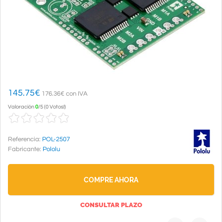
145.75
€
176.36€ con IVA
Valoración
0
/
5
(
0 Votos!
)
Referencia:
POL-2507
Fabricante:
Pololu
COMPRE AHORA
CONSULTAR PLAZO