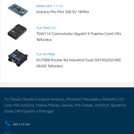
SPRK-DEV-11113
Arduino Pro Mini 328 5V 16MHz
TLK-TSW114
TSW114 Conmutador Gigabit 5 Puertos Carril DIN
Teltonika
TLK-RUT956
RUT956 Router 4G Industrial Dual SIM RS232/485
GNSS Teltonika
Tu Tienda Donde Comprar Arduino, Micro:bit, Maqueen y Robotica On
Line: Kits Arduino, Makey Makey, Servos, Kits Cebek, Adafruit, Sparkfun.
Envio 24h España y Portugal
966 410 250