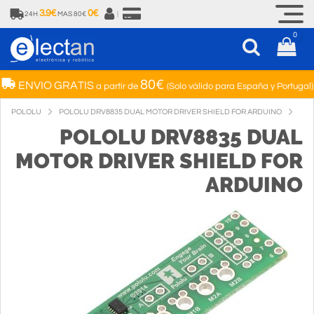
3.9€
0€
24H
MAS 80€
|
0
80€
ENVIO GRATIS
a partir de
(Solo válido para España y Portugal)
POLOLU
POLOLU DRV8835 DUAL MOTOR DRIVER SHIELD FOR ARDUINO
POLOLU DRV8835 DUAL
MOTOR DRIVER SHIELD FOR
ARDUINO