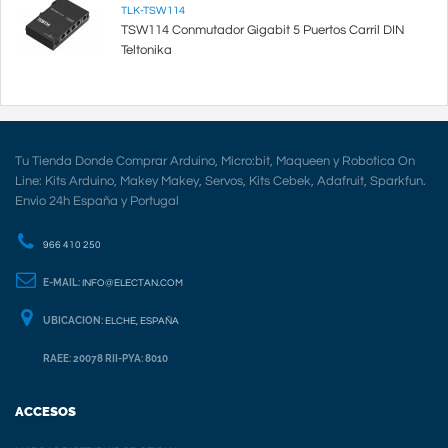
TLK-TSW114
TSW114 Conmutador Gigabit 5 Puertos Carril DIN
Teltonika
Tu Tienda Donde Comprar Arduino, Micro:bit, Maqueen y Robotica On
Line: Kits Arduino, Makey Makey, Servos, Kits Cebek, Adafruit, Sparkfun.
Envio 24h España y Portugal
966 410 250
E-MAIL:
INFO@ELECTAN.COM
UBICACION:
ELCHE, ESPAÑA
RAEE: 20078 RII-PYA: 8010
ACCESOS