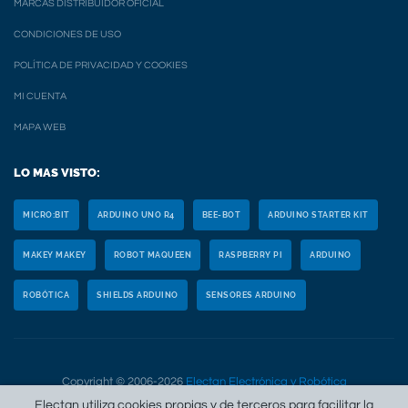
MARCAS DISTRIBUIDOR OFICIAL
CONDICIONES DE USO
POLÍTICA DE PRIVACIDAD Y COOKIES
MI CUENTA
MAPA WEB
LO MAS VISTO:
MICRO:BIT
ARDUINO UNO R4
BEE-BOT
ARDUINO STARTER KIT
MAKEY MAKEY
ROBOT MAQUEEN
RASPBERRY PI
ARDUINO
ROBÓTICA
SHIELDS ARDUINO
SENSORES ARDUINO
Copyright © 2006-2026
Electan Electrónica y Robótica
Electan utiliza cookies propias y de terceros para facilitar la