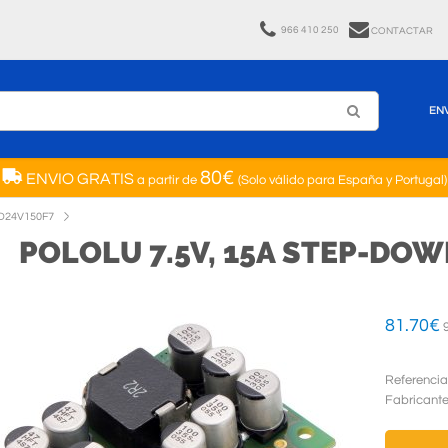
966 410 250
CONTACTAR
EN
80€
ENVIO GRATIS
a partir de
(Solo válido para España y Portugal)
D24V150F7
POLOLU 7.5V, 15A STEP-DO
81.70
€
9
Referencia
Fabricant