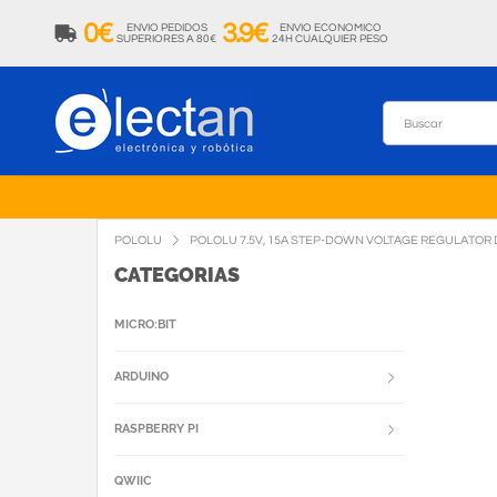
0€
3.9€
ENVIO PEDIDOS
ENVIO ECONOMICO
SUPERIORES A 80€
24H CUALQUIER PESO
POLOLU
POLOLU 7.5V, 15A STEP-DOWN VOLTAGE REGULATOR 
CATEGORIAS
MICRO:BIT
ARDUINO
RASPBERRY PI
QWIIC