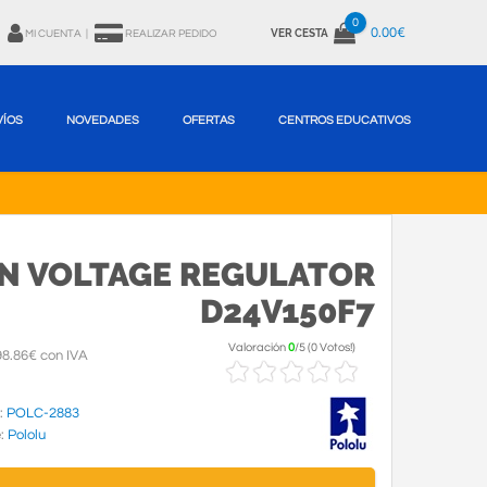
0
0.00€
VER CESTA
MI CUENTA
|
REALIZAR PEDIDO
VÍOS
NOVEDADES
OFERTAS
CENTROS EDUCATIVOS
WN VOLTAGE REGULATOR
D24V150F7
Valoración
0
/
5
(
0 Votos!
)
8.86€ con IVA
:
POLC-2883
e:
Pololu