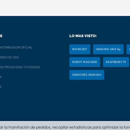
S
LO MAS VISTO:
ISTRIBUIDOR OFICIAL
MICRO:BIT
ARDUINO UNO R4
NES DE USO
ROBOT MAQUEEN
RASPBERRY PI
 DE PRIVACIDAD Y COOKIES
SENSORES ARDUINO
A
B
tar la tramitación de pedidos, recopilar estadísticas para optimizar la fu