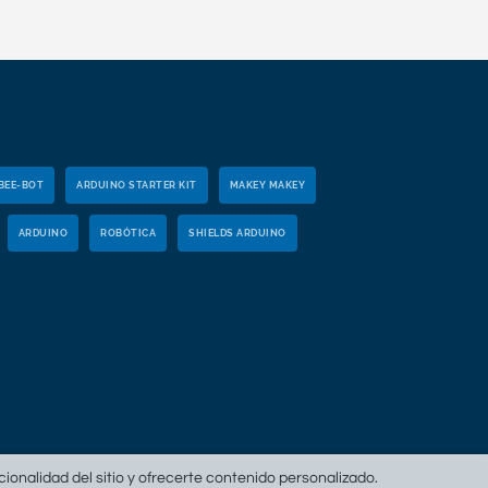
BEE-BOT
ARDUINO STARTER KIT
MAKEY MAKEY
ARDUINO
ROBÓTICA
SHIELDS ARDUINO
ncionalidad del sitio y ofrecerte contenido personalizado.