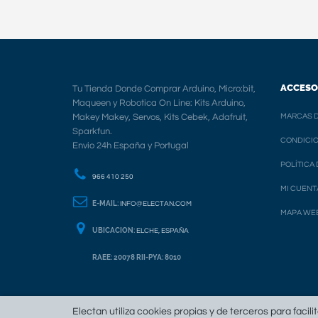
ACCESO
Tu Tienda Donde Comprar Arduino, Micro:bit,
Maqueen y Robotica On Line: Kits Arduino,
Makey Makey, Servos, Kits Cebek, Adafruit,
MARCAS D
Sparkfun.
CONDICIO
Envio 24h España y Portugal
POLÍTICA
966 410 250
MI CUENT
E-MAIL:
INFO@ELECTAN.COM
MAPA WE
UBICACION:
ELCHE, ESPAÑA
RAEE: 20078 RII-PYA: 8010
Electan utiliza cookies propias y de terceros para facili