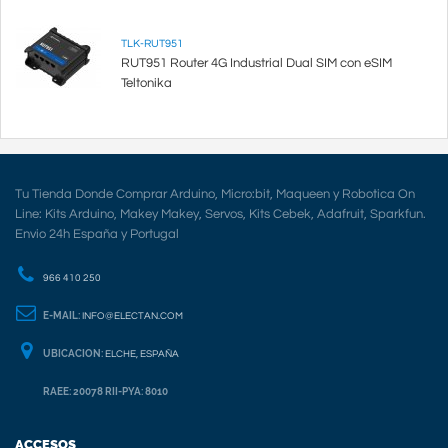
TLK-RUT951
RUT951 Router 4G Industrial Dual SIM con eSIM
Teltonika
Tu Tienda Donde Comprar Arduino, Micro:bit, Maqueen y Robotica On
Line: Kits Arduino, Makey Makey, Servos, Kits Cebek, Adafruit, Sparkfun.
Envio 24h España y Portugal
966 410 250
E-MAIL:
INFO@ELECTAN.COM
UBICACION:
ELCHE, ESPAÑA
RAEE: 20078 RII-PYA: 8010
ACCESOS