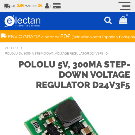
3.9€
0€
24H
MAS 80€
|
0
80€
ENVIO GRATIS
a partir de
(Solo válido para España y Portugal)
POLOLU
POLOLU 5V, 300MA STEP-DOWN VOLTAGE REGULATOR D24V3F5
POLOLU 5V, 300MA STEP-
DOWN VOLTAGE
REGULATOR D24V3F5