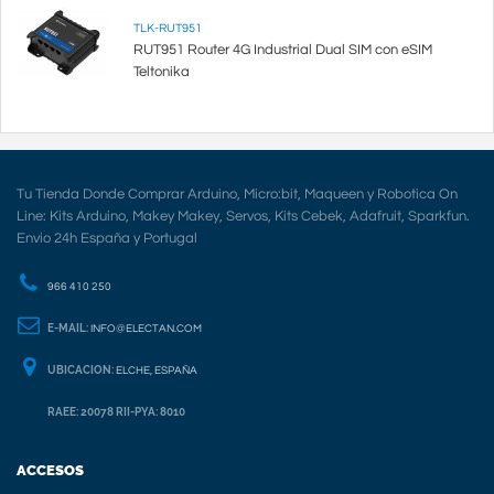
TLK-RUT951
RUT951 Router 4G Industrial Dual SIM con eSIM
Teltonika
Tu Tienda Donde Comprar Arduino, Micro:bit, Maqueen y Robotica On
Line: Kits Arduino, Makey Makey, Servos, Kits Cebek, Adafruit, Sparkfun.
Envio 24h España y Portugal
966 410 250
E-MAIL:
INFO@ELECTAN.COM
UBICACION:
ELCHE, ESPAÑA
RAEE: 20078 RII-PYA: 8010
ACCESOS