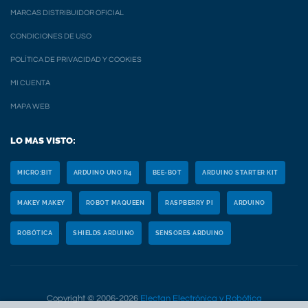
MARCAS DISTRIBUIDOR OFICIAL
CONDICIONES DE USO
POLÍTICA DE PRIVACIDAD Y COOKIES
MI CUENTA
MAPA WEB
LO MAS VISTO:
MICRO:BIT
ARDUINO UNO R4
BEE-BOT
ARDUINO STARTER KIT
MAKEY MAKEY
ROBOT MAQUEEN
RASPBERRY PI
ARDUINO
ROBÓTICA
SHIELDS ARDUINO
SENSORES ARDUINO
Copyright © 2006-2026
Electan Electrónica y Robótica