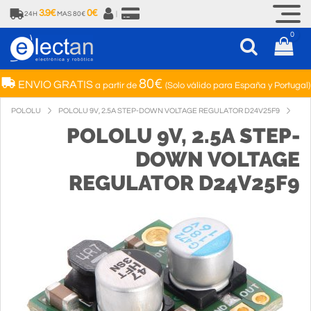
3.9€
0€
24H
MAS 80€
|
0
80€
ENVIO GRATIS
a partir de
(Solo válido para España y Portugal)
POLOLU
POLOLU 9V, 2.5A STEP-DOWN VOLTAGE REGULATOR D24V25F9
POLOLU 9V, 2.5A STEP-
DOWN VOLTAGE
REGULATOR D24V25F9