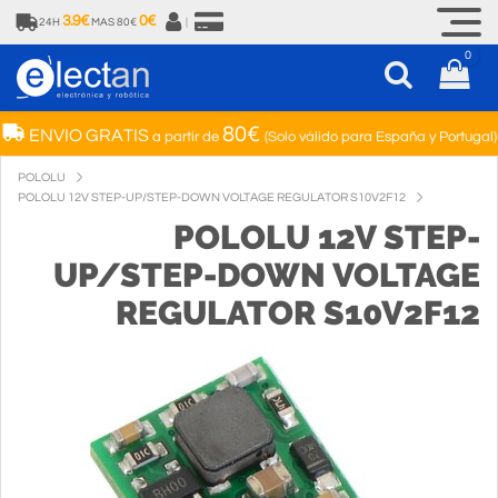
3.9€
0€
24H
MAS 80€
|
0
80€
ENVIO GRATIS
a partir de
(Solo válido para España y Portugal)
POLOLU
POLOLU 12V STEP-UP/STEP-DOWN VOLTAGE REGULATOR S10V2F12
POLOLU 12V STEP-
UP/STEP-DOWN VOLTAGE
REGULATOR S10V2F12