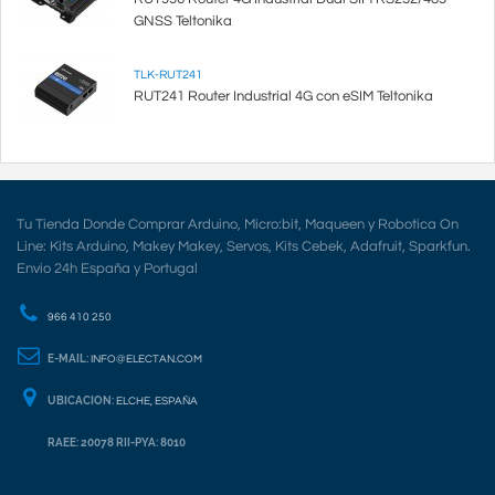
GNSS Teltonika
TLK-RUT241
RUT241 Router Industrial 4G con eSIM Teltonika
Tu Tienda Donde Comprar Arduino, Micro:bit, Maqueen y Robotica On
Line: Kits Arduino, Makey Makey, Servos, Kits Cebek, Adafruit, Sparkfun.
Envio 24h España y Portugal
966 410 250
E-MAIL:
INFO@ELECTAN.COM
UBICACION:
ELCHE, ESPAÑA
RAEE: 20078 RII-PYA: 8010