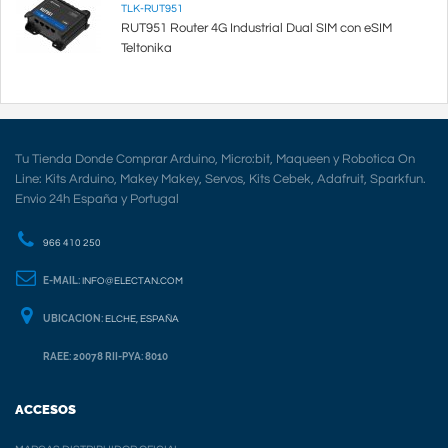
TLK-RUT951
RUT951 Router 4G Industrial Dual SIM con eSIM
Teltonika
Tu Tienda Donde Comprar Arduino, Micro:bit, Maqueen y Robotica On
Line: Kits Arduino, Makey Makey, Servos, Kits Cebek, Adafruit, Sparkfun.
Envio 24h España y Portugal
966 410 250
E-MAIL:
INFO@ELECTAN.COM
UBICACION:
ELCHE, ESPAÑA
RAEE: 20078 RII-PYA: 8010
ACCESOS