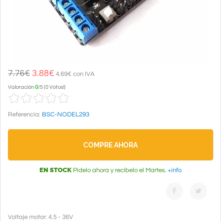
7.76€
3.88
€
4.69€ con IVA
Valoración
0
/
5
(
0 Votos!
)
Referencia:
BSC-NODEL293
COMPRE AHORA
EN STOCK
Pídelo ahora y recíbelo el Martes.
+info
Voltaje motor: 4.5 - 36V