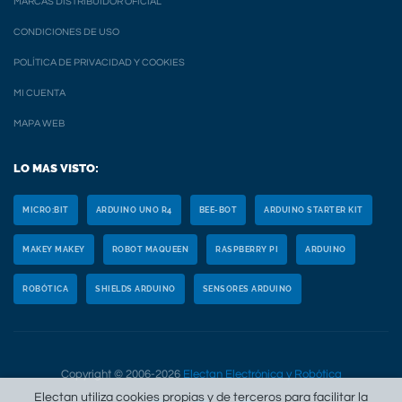
MARCAS DISTRIBUIDOR OFICIAL
CONDICIONES DE USO
POLÍTICA DE PRIVACIDAD Y COOKIES
MI CUENTA
MAPA WEB
LO MAS VISTO:
MICRO:BIT
ARDUINO UNO R4
BEE-BOT
ARDUINO STARTER KIT
MAKEY MAKEY
ROBOT MAQUEEN
RASPBERRY PI
ARDUINO
ROBÓTICA
SHIELDS ARDUINO
SENSORES ARDUINO
Copyright © 2006-2026
Electan Electrónica y Robótica
Electan utiliza cookies propias y de terceros para facilitar la