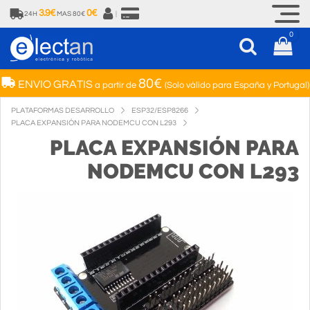
3.9€
0€
24H
MAS 80€
|
0
80€
ENVIO GRATIS
a partir de
(Solo válido para España y Portugal)
PLATAFORMAS DESARROLLO
ESP32/ESP8266
PLACA EXPANSIÓN PARA NODEMCU CON L293
PLACA EXPANSIÓN PARA
NODEMCU CON L293