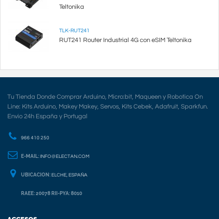
Teltonika
TLK-RUT241
RUT241 Router Industrial 4G con eSIM Teltonika
Tu Tienda Donde Comprar Arduino, Micro:bit, Maqueen y Robotica On
Line: Kits Arduino, Makey Makey, Servos, Kits Cebek, Adafruit, Sparkfun.
Envio 24h España y Portugal
966 410 250
E-MAIL:
INFO@ELECTAN.COM
UBICACION:
ELCHE, ESPAÑA
RAEE: 20078 RII-PYA: 8010