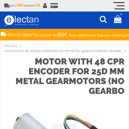
3.9€
0€
24H
MAS 80€
|
0
80€
ENVIO GRATIS
a partir de
(Solo válido para España y Portugal)
POLOLU
MOTOR WITH 48 CPR ENCODER FOR 25D MM METAL GEARMOTORS (NO GEARBO
MOTOR WITH 48 CPR
ENCODER FOR 25D MM
METAL GEARMOTORS (NO
GEARBO