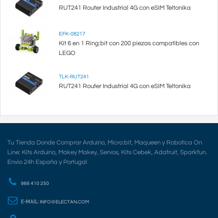
RUT241 Router Industrial 4G con eSIM Teltonika
EFK-08217
Kit 6 en 1 Ring:bit con 200 piezas compatibles con
LEGO
TLK-RUT241
RUT241 Router Industrial 4G con eSIM Teltonika
Tu Tienda Donde Comprar Arduino, Micro:bit, Maqueen y Robotica On
Line: Kits Arduino, Makey Makey, Servos, Kits Cebek, Adafruit, Sparkfun.
Envio 24h España y Portugal
966 410 250
E-MAIL:
INFO@ELECTAN.COM