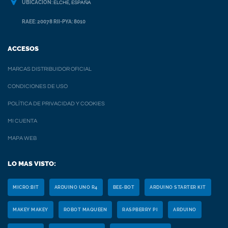
UBICACION:
ELCHE, ESPAÑA
RAEE: 20078 RII-PYA: 8010
ACCESOS
MARCAS DISTRIBUIDOR OFICIAL
CONDICIONES DE USO
POLÍTICA DE PRIVACIDAD Y COOKIES
MI CUENTA
MAPA WEB
LO MAS VISTO:
MICRO:BIT
ARDUINO UNO R4
BEE-BOT
ARDUINO STARTER KIT
MAKEY MAKEY
ROBOT MAQUEEN
RASPBERRY PI
ARDUINO