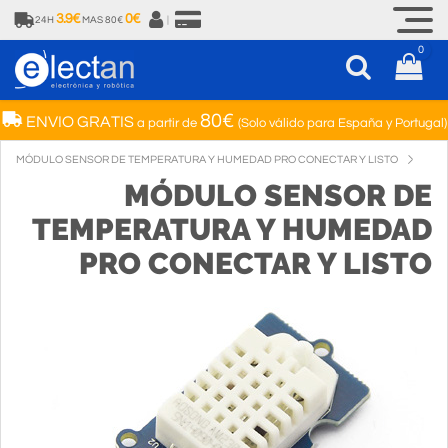
3.9€
0€
24H
MAS 80€
|
0
80€
ENVIO GRATIS
a partir de
(Solo válido para España y Portugal)
MÓDULO SENSOR DE TEMPERATURA Y HUMEDAD PRO CONECTAR Y LISTO
MÓDULO SENSOR DE
TEMPERATURA Y HUMEDAD
PRO CONECTAR Y LISTO