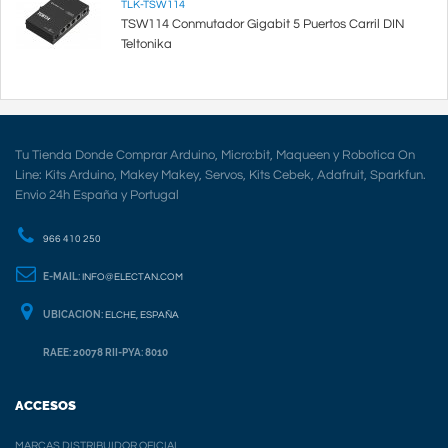
TLK-TSW114
TSW114 Conmutador Gigabit 5 Puertos Carril DIN
Teltonika
Tu Tienda Donde Comprar Arduino, Micro:bit, Maqueen y Robotica On
Line: Kits Arduino, Makey Makey, Servos, Kits Cebek, Adafruit, Sparkfun.
Envio 24h España y Portugal
966 410 250
E-MAIL:
INFO@ELECTAN.COM
UBICACION:
ELCHE, ESPAÑA
RAEE: 20078 RII-PYA: 8010
ACCESOS
MARCAS DISTRIBUIDOR OFICIAL