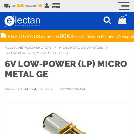
3.9€
0€
24H
MAS 80€
|
0
80€
ENVIO GRATIS
a partir de
(Solo válido para España y Portugal)
POLOLU METAL GEARMOTORS
MICRO METAL GEARMOTORS
6V LOW-POWER (LP) MICRO METAL GE
6V LOW-POWER (LP) MICRO
METAL GE
Viendo del
1
al
4
(de
4
productos)
PRECIOS SIN IVA