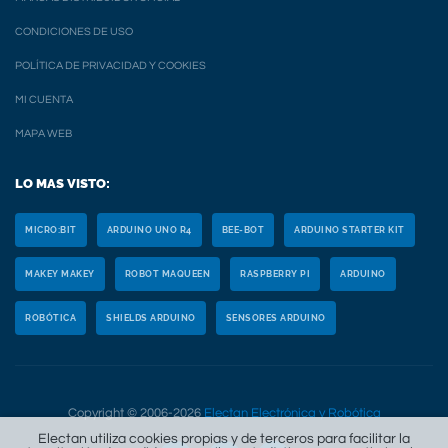
CONDICIONES DE USO
POLÍTICA DE PRIVACIDAD Y COOKIES
MI CUENTA
MAPA WEB
LO MAS VISTO:
MICRO:BIT
ARDUINO UNO R4
BEE-BOT
ARDUINO STARTER KIT
MAKEY MAKEY
ROBOT MAQUEEN
RASPBERRY PI
ARDUINO
ROBÓTICA
SHIELDS ARDUINO
SENSORES ARDUINO
Copyright © 2006-2026
Electan Electrónica y Robótica
Electan utiliza cookies propias y de terceros para facilitar la