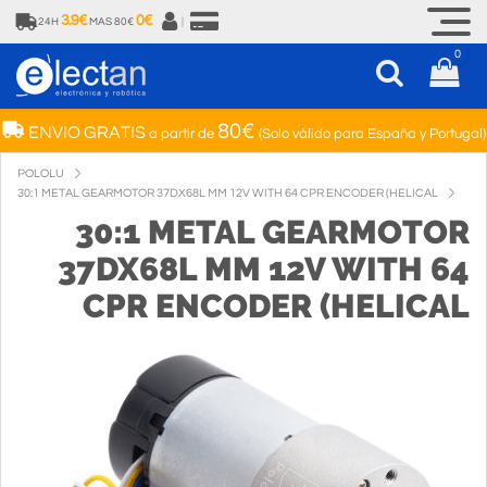
3.9€
0€
24H
MAS 80€
|
0
80€
ENVIO GRATIS
a partir de
(Solo válido para España y Portugal)
POLOLU
30:1 METAL GEARMOTOR 37DX68L MM 12V WITH 64 CPR ENCODER (HELICAL
30:1 METAL GEARMOTOR
37DX68L MM 12V WITH 64
CPR ENCODER (HELICAL