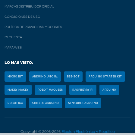
MARCAS DISTRIBUIDOR OFICIAL
CONDICIONES DE USO
POLÍTICA DE PRIVACIDAD Y COOKIES
MI CUENTA
MAPA WEB
LO MAS VISTO:
MICRO:BIT
ARDUINO UNO R4
BEE-BOT
ARDUINO STARTER KIT
MAKEY MAKEY
ROBOT MAQUEEN
RASPBERRY PI
ARDUINO
ROBÓTICA
SHIELDS ARDUINO
SENSORES ARDUINO
Copyright © 2006-2026
Electan Electrónica y Robótica