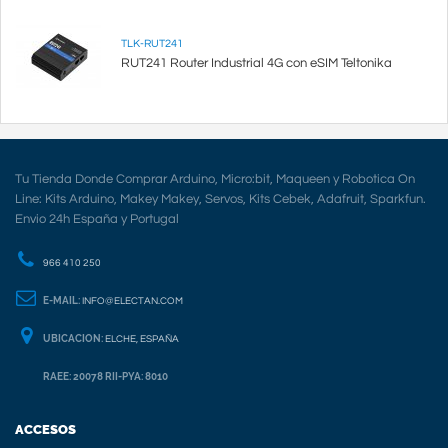
TLK-RUT241
RUT241 Router Industrial 4G con eSIM Teltonika
Tu Tienda Donde Comprar Arduino, Micro:bit, Maqueen y Robotica On
Line: Kits Arduino, Makey Makey, Servos, Kits Cebek, Adafruit, Sparkfun.
Envio 24h España y Portugal
966 410 250
E-MAIL:
INFO@ELECTAN.COM
UBICACION:
ELCHE, ESPAÑA
RAEE: 20078 RII-PYA: 8010
ACCESOS