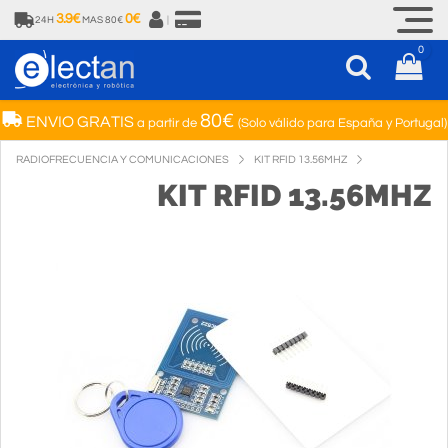
3.9€
0€
24H
MAS 80€
|
0
80€
ENVIO GRATIS
a partir de
(Solo válido para España y Portugal)
RADIOFRECUENCIA Y COMUNICACIONES
KIT RFID 13.56MHZ
KIT RFID 13.56MHZ