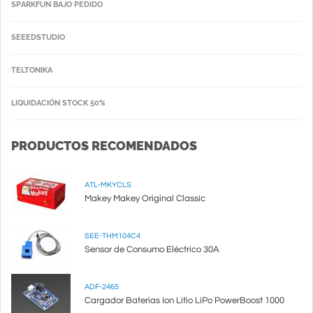
SPARKFUN BAJO PEDIDO
SEEEDSTUDIO
TELTONIKA
LIQUIDACIÓN STOCK 50%
PRODUCTOS RECOMENDADOS
ATL-MKYCLS
Makey Makey Original Classic
SEE-THM104C4
Sensor de Consumo Eléctrico 30A
ADF-2465
Cargador Baterías Ion Litio LiPo PowerBoost 1000