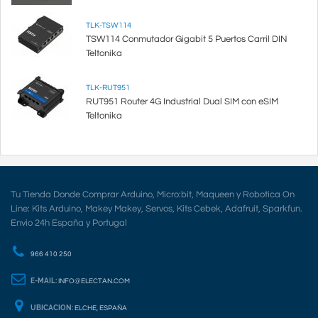
TLK-TSW114
TSW114 Conmutador Gigabit 5 Puertos Carril DIN
Teltonika
TLK-RUT951
RUT951 Router 4G Industrial Dual SIM con eSIM
Teltonika
Tu Tienda Donde Comprar Arduino, Micro:bit, Maqueen y Robotica On
Line: Kits Arduino, Makey Makey, Servos, Kits Cebek, Adafruit, Sparkfun.
Envio 24h España y Portugal
966 410 250
E-MAIL:
INFO@ELECTAN.COM
UBICACION:
ELCHE, ESPAÑA