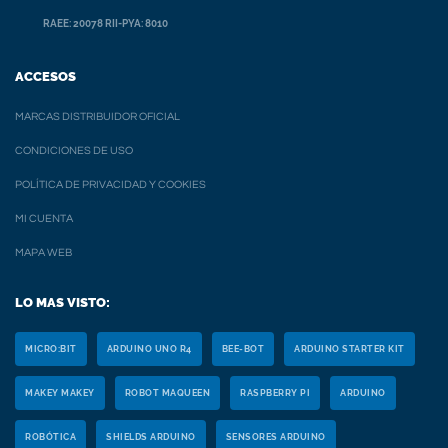
RAEE: 20078 RII-PYA: 8010
ACCESOS
MARCAS DISTRIBUIDOR OFICIAL
CONDICIONES DE USO
POLÍTICA DE PRIVACIDAD Y COOKIES
MI CUENTA
MAPA WEB
LO MAS VISTO:
MICRO:BIT
ARDUINO UNO R4
BEE-BOT
ARDUINO STARTER KIT
MAKEY MAKEY
ROBOT MAQUEEN
RASPBERRY PI
ARDUINO
ROBÓTICA
SHIELDS ARDUINO
SENSORES ARDUINO