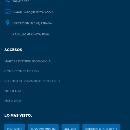
966 410 250
E-MAIL:
INFO@ELECTAN.COM
UBICACION:
ELCHE, ESPAÑA
RAEE: 20078 RII-PYA: 8010
ACCESOS
MARCAS DISTRIBUIDOR OFICIAL
CONDICIONES DE USO
POLÍTICA DE PRIVACIDAD Y COOKIES
MI CUENTA
MAPA WEB
LO MAS VISTO:
MICRO:BIT
ARDUINO UNO R4
BEE-BOT
ARDUINO STARTER KIT