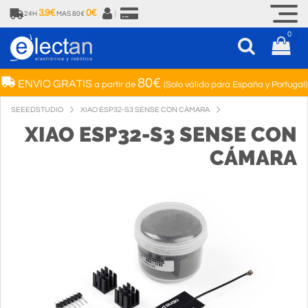
3.9€
0€
24H
MAS 80€
|
0
80€
ENVIO GRATIS
a partir de
(Solo válido para España y Portugal)
SEEEDSTUDIO
XIAO ESP32-S3 SENSE CON CÁMARA
XIAO ESP32-S3 SENSE CON
CÁMARA