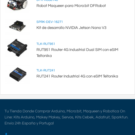
Robot Maqueen para Micro:bit DFRobot
SPRK-DEV-16271
Kit de desarrollo NVIDIA Jetson Nano V3
TLK-RUT951
RUT951 Router 4G Industrial Dual SIM con eSIM
Teltonika
TLK-RUT241
RUT241 Router Industrial 4G con eSIM Teltonika
Tu Tienda Donde Comprar Arduino, Micro:bit, Maqueen y Robotica On
Line: Kits Arduino, Makey Makey, Servos, Kits Cebek, Adafruit, Sparkfun.
Envio 24h España y Portugal