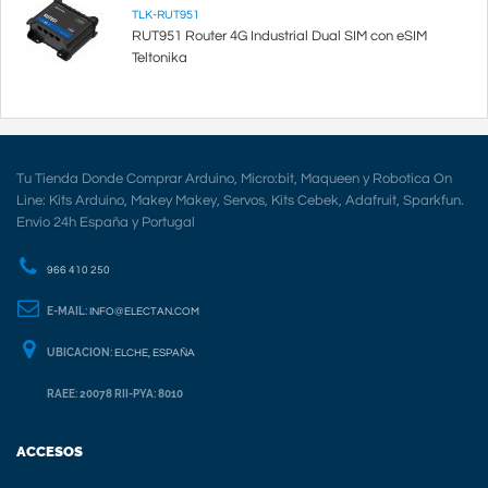
TLK-RUT951
RUT951 Router 4G Industrial Dual SIM con eSIM
Teltonika
Tu Tienda Donde Comprar Arduino, Micro:bit, Maqueen y Robotica On
Line: Kits Arduino, Makey Makey, Servos, Kits Cebek, Adafruit, Sparkfun.
Envio 24h España y Portugal
966 410 250
E-MAIL:
INFO@ELECTAN.COM
UBICACION:
ELCHE, ESPAÑA
RAEE: 20078 RII-PYA: 8010
ACCESOS