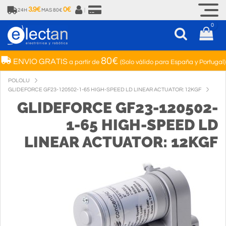
3.9€
0€
24H
MAS 80€
|
0
80€
ENVIO GRATIS
a partir de
(Solo válido para España y Portugal)
POLOLU
GLIDEFORCE GF23-120502-1-65 HIGH-SPEED LD LINEAR ACTUATOR: 12KGF
GLIDEFORCE GF23-120502-
1-65 HIGH-SPEED LD
LINEAR ACTUATOR: 12KGF