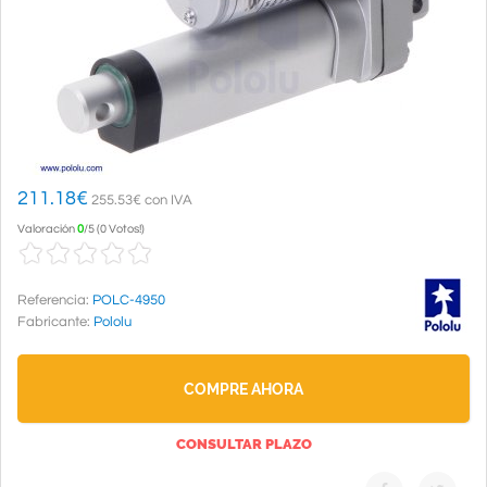
211.18
€
255.53€ con IVA
Valoración
0
/
5
(
0 Votos!
)
Referencia:
POLC-4950
Fabricante:
Pololu
COMPRE AHORA
CONSULTAR PLAZO