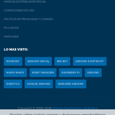
MARCAS DISTRIBUIDOR OFICIAL
CONDICIONES DE USO
POLÍTICA DE PRIVACIDAD Y COOKIES
MI CUENTA
MAPA WEB
LO MAS VISTO:
MICRO:BIT
ARDUINO UNO R4
BEE-BOT
ARDUINO STARTER KIT
MAKEY MAKEY
ROBOT MAQUEEN
RASPBERRY PI
ARDUINO
ROBÓTICA
SHIELDS ARDUINO
SENSORES ARDUINO
Copyright © 2006-2026
Electan Electrónica y Robótica