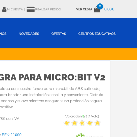
0
0.00€
VER CESTA
MI CUENTA
|
REALIZAR PEDIDO
VÍOS
NOVEDADES
OFERTAS
CENTROS EDUCATIVOS
RA PARA MICRO:BIT V2
 placa con nuestra funda para micro:bit de ABS satinado,
ara brindar una instalación sencilla y conveniente. Disfruta
o sedoso y suave mientras aseguras una protección segura
positivo.
Valoración
5
/
5
(
1
Voto
)
78€ con IVA
:
EFK-11090