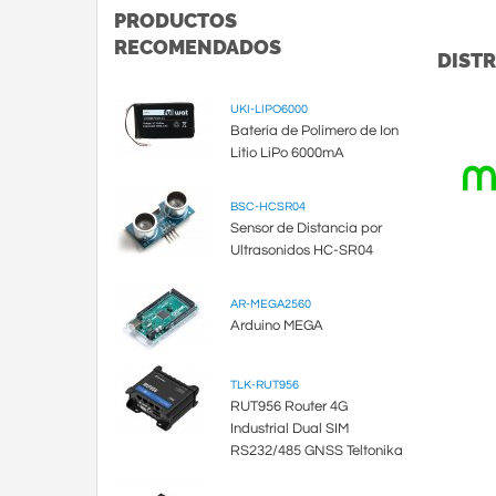
PRODUCTOS
RECOMENDADOS
DISTR
UKI-LIPO6000
Batería de Polímero de Ion
Litio LiPo 6000mA
BSC-HCSR04
Sensor de Distancia por
Ultrasonidos HC-SR04
AR-MEGA2560
Arduino MEGA
TLK-RUT956
RUT956 Router 4G
Industrial Dual SIM
RS232/485 GNSS Teltonika