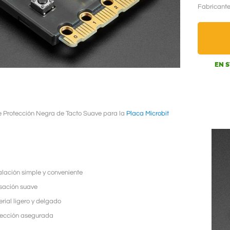
Fabricant
EN 
 Protección Negra de Tacto Suave para la
Placa Microbit
alación simple y conveniente
sación suave
rial ligero y delgado
tección asegurada