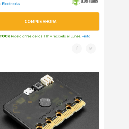
e:
Elecfreaks
COMPRE AHORA
STOCK
Pídelo antes de las 11h y recíbelo el Lunes.
+info