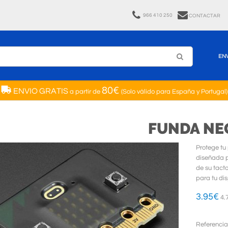
966 410 250
CONTACTAR
EN
80€
ENVIO GRATIS
a partir de
(Solo válido para España y Portugal)
FUNDA NEG
Protege tu
diseñada p
de su tact
para tu dis
3.95
€
4.
Referencia