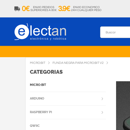
0€
3.9€
ENVIO PEDIDOS
ENVIO ECONOMICO
SUPERIORES A 80€
24H CUALQUIER PESO
MICRO:BIT
FUNDA NEGRA PARA MICRO:BIT V2
CATEGORIAS
MICRO:BIT
ARDUINO
RASPBERRY PI
QWIIC