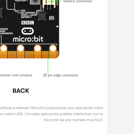
itivos e Internet. Micro:bit proporciona una aplicación móvil
ar un cable USB. Con esta aplicación podrás interactuar con tu
micro:bit de una manera muy fácil.