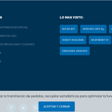
S
LO MAS VISTO:
ISTRIBUIDOR OFICIAL
MICRO:BIT
ARDUINO UNO R4
NES DE USO
ROBOT MAQUEEN
RASPBERRY PI
 DE PRIVACIDAD Y COOKIES
SENSORES ARDUINO
A
B
tar la tramitación de pedidos, recopilar estadísticas para optimizar la fu
ACEPTAR Y CERRAR