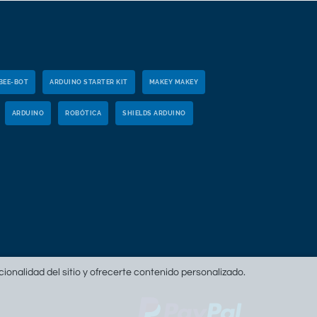
BEE-BOT
ARDUINO STARTER KIT
MAKEY MAKEY
ARDUINO
ROBÓTICA
SHIELDS ARDUINO
ncionalidad del sitio y ofrecerte contenido personalizado.