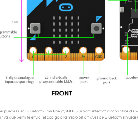
n puedes usar Bluetooth Low Energy (BLE 5.0) para interactuar con otros dispos
uitiva que permite enviar el código a la micro:bit a través de Bluetooth sin us