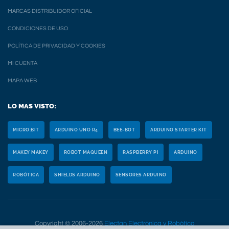
MARCAS DISTRIBUIDOR OFICIAL
CONDICIONES DE USO
POLÍTICA DE PRIVACIDAD Y COOKIES
MI CUENTA
MAPA WEB
LO MAS VISTO:
MICRO:BIT
ARDUINO UNO R4
BEE-BOT
ARDUINO STARTER KIT
MAKEY MAKEY
ROBOT MAQUEEN
RASPBERRY PI
ARDUINO
ROBÓTICA
SHIELDS ARDUINO
SENSORES ARDUINO
Copyright © 2006-2026
Electan Electrónica y Robótica