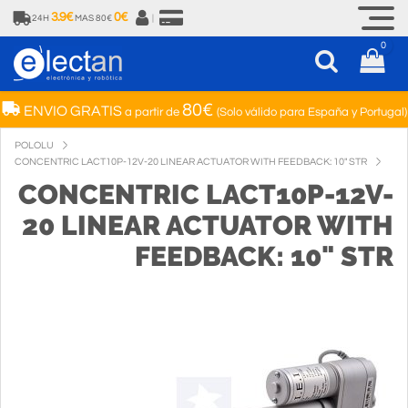
3.9€
0€
24H
MAS 80€
|
0
80€
ENVIO GRATIS
a partir de
(Solo válido para España y Portugal)
POLOLU
CONCENTRIC LACT10P-12V-20 LINEAR ACTUATOR WITH FEEDBACK: 10" STR
CONCENTRIC LACT10P-12V-
20 LINEAR ACTUATOR WITH
FEEDBACK: 10" STR