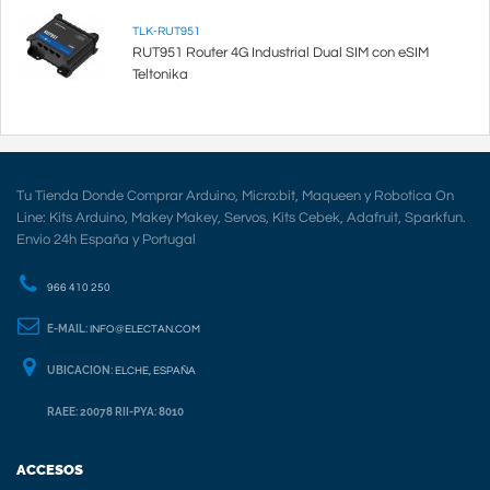
TLK-RUT951
RUT951 Router 4G Industrial Dual SIM con eSIM
Teltonika
Tu Tienda Donde Comprar Arduino, Micro:bit, Maqueen y Robotica On
Line: Kits Arduino, Makey Makey, Servos, Kits Cebek, Adafruit, Sparkfun.
Envio 24h España y Portugal
966 410 250
E-MAIL:
INFO@ELECTAN.COM
UBICACION:
ELCHE, ESPAÑA
RAEE: 20078 RII-PYA: 8010
ACCESOS