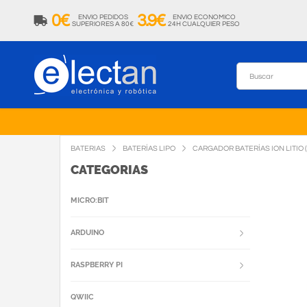
0€
3.9€
ENVIO PEDIDOS
ENVIO ECONOMICO
SUPERIORES A 80€
24H CUALQUIER PESO
BATERIAS
BATERÍAS LIPO
CARGADOR BATERÍAS ION LITIO 
CATEGORIAS
MICRO:BIT
ARDUINO
RASPBERRY PI
QWIIC