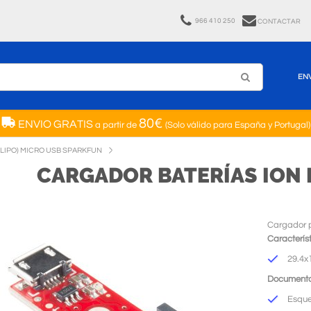
966 410 250
CONTACTAR
EN
80€
ENVIO GRATIS
a partir de
(Solo válido para España y Portugal)
(LIPO) MICRO USB SPARKFUN
CARGADOR BATERÍAS ION L
Cargador p
Característ
29.4
Documento
Esqu