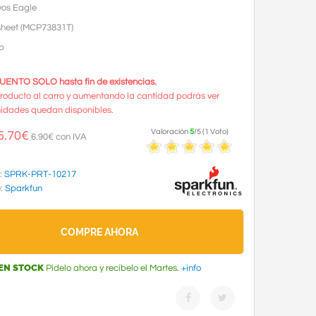
vos Eagle
heet
(MCP73831T)
b
ENTO SOLO hasta fin de existencias.
roducto al carro y aumentando la cantidad podrás ver
idades quedan disponibles.
Valoración
5
/
5
(
1
Voto
)
5.70
€
6.90€ con IVA
:
SPRK-PRT-10217
e:
Sparkfun
COMPRE AHORA
EN STOCK
Pídelo ahora y recíbelo el Martes.
+info