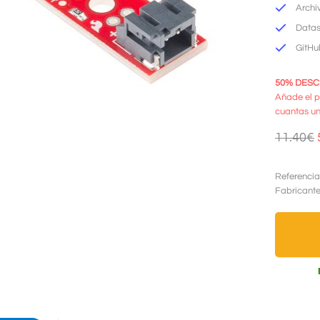
Archi
Datas
GitHu
50% DESCU
Añade el p
cuantas un
11.40€
Referencia
Fabricant