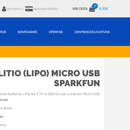
0
0.00€
VER CESTA
MI CUENTA
|
REALIZAR PEDIDO
VÍOS
NOVEDADES
OFERTAS
CENTROS EDUCATIVOS
ITIO (LIPO) MICRO USB
SPARKFUN
ara baterías LiPo de 3.7V a 500mA con conector Micro USB
icas:
x10.8mm
s:
ema