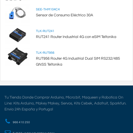
SEE-THM104C4
Sensor de Consumo Eléctrico 30A
TLK-RUT241
RUT241 Router Industrial 4G con eSIM Teltonika
TLK-RUT956
RUT956 Router 4G Industrial Dual SIM RS232/485
GNSS Teltonika
Tu Tienda Donde Comprar Arduino, Micro:bit, Maqueen y Robotica On
Line: Kits Arduino, Makey Makey, Servos, Kits Cebek, Adafruit, Sparkfun.
Envio 24h España y Portugal
966 410 250