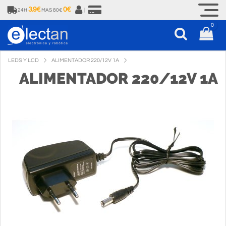
3.9€
0€
24H
MAS 80€
|
0
LEDS Y LCD
ALIMENTADOR 220/12V 1A
ALIMENTADOR 220/12V 1A