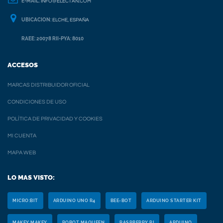
E-MAIL:
INFO@ELECTAN.COM
UBICACION:
ELCHE, ESPAÑA
RAEE: 20078 RII-PYA: 8010
ACCESOS
MARCAS DISTRIBUIDOR OFICIAL
CONDICIONES DE USO
POLÍTICA DE PRIVACIDAD Y COOKIES
MI CUENTA
MAPA WEB
LO MAS VISTO:
MICRO:BIT
ARDUINO UNO R4
BEE-BOT
ARDUINO STARTER KIT
MAKEY MAKEY
ROBOT MAQUEEN
RASPBERRY PI
ARDUINO