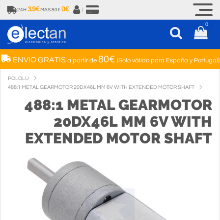
3.9€
0€
24H
MAS 80€
|
0
80€
ENVIO GRATIS
a partir de
(Solo válido para España y Portugal)
POLOLU
488:1 METAL GEARMOTOR 20DX46L MM 6V WITH EXTENDED MOTOR SHAFT
488:1 METAL GEARMOTOR
20DX46L MM 6V WITH
EXTENDED MOTOR SHAFT