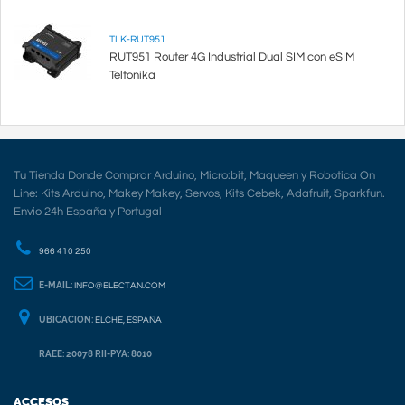
TLK-RUT951
RUT951 Router 4G Industrial Dual SIM con eSIM
Teltonika
Tu Tienda Donde Comprar Arduino, Micro:bit, Maqueen y Robotica On
Line: Kits Arduino, Makey Makey, Servos, Kits Cebek, Adafruit, Sparkfun.
Envio 24h España y Portugal
966 410 250
E-MAIL:
INFO@ELECTAN.COM
UBICACION:
ELCHE, ESPAÑA
RAEE: 20078 RII-PYA: 8010
ACCESOS