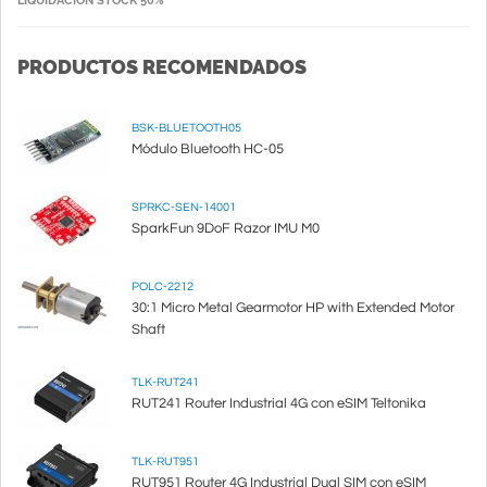
LIQUIDACIÓN STOCK 50%
PRODUCTOS RECOMENDADOS
BSK-BLUETOOTH05
Módulo Bluetooth HC-05
SPRKC-SEN-14001
SparkFun 9DoF Razor IMU M0
POLC-2212
30:1 Micro Metal Gearmotor HP with Extended Motor
Shaft
TLK-RUT241
RUT241 Router Industrial 4G con eSIM Teltonika
TLK-RUT951
RUT951 Router 4G Industrial Dual SIM con eSIM