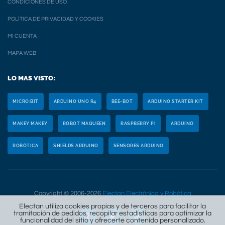
CONDICIONES DE USO
POLÍTICA DE PRIVACIDAD Y COOKIES
MI CUENTA
MAPA WEB
LO MAS VISTO:
MICRO:BIT
ARDUINO UNO R4
BEE-BOT
ARDUINO STARTER KIT
MAKEY MAKEY
ROBOT MAQUEEN
RASPBERRY PI
ARDUINO
ROBÓTICA
SHIELDS ARDUINO
SENSORES ARDUINO
Copyright © 2006-2026
Electan Electrónica y Robótica
Electan utiliza cookies propias y de terceros para facilitar la
tramitación de pedidos, recopilar estadísticas para optimizar la
funcionalidad del sitio y ofrecerte contenido personalizado.