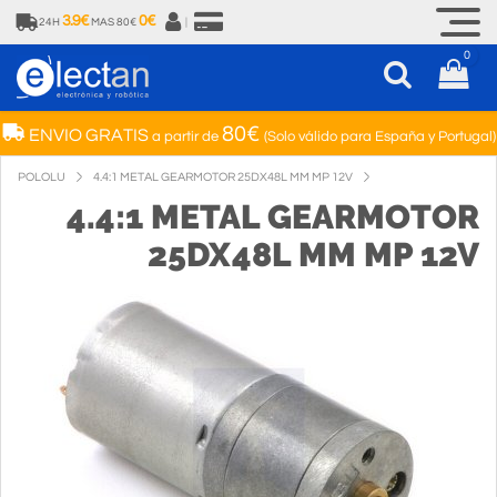
3.9€
0€
24H
MAS 80€
|
0
80€
ENVIO GRATIS
a partir de
(Solo válido para España y Portugal)
POLOLU
4.4:1 METAL GEARMOTOR 25DX48L MM MP 12V
4.4:1 METAL GEARMOTOR
25DX48L MM MP 12V