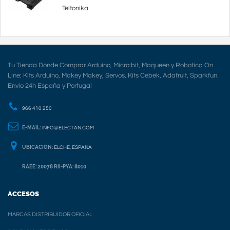
Teltonika
Tu Tienda Donde Comprar Arduino, Micro:bit, Maqueen y Robotica On
Line: Kits Arduino, Makey Makey, Servos, Kits Cebek, Adafruit, Sparkfun.
Envio 24h España y Portugal
966 410 250
E-MAIL:
INFO@ELECTAN.COM
UBICACION:
ELCHE, ESPAÑA
RAEE: 20078 RII-PYA: 8010
ACCESOS
MARCAS DISTRIBUIDOR OFICIAL