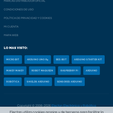
MARCAS DISTRIBUIDOR OFICIAL
CONDICIONES DE USO
POLÍTICA DE PRIVACIDAD Y COOKIES
MI CUENTA
MAPA WEB
LO MAS VISTO:
MICRO:BIT
ARDUINO UNO R4
BEE-BOT
ARDUINO STARTER KIT
MAKEY MAKEY
ROBOT MAQUEEN
RASPBERRY PI
ARDUINO
ROBÓTICA
SHIELDS ARDUINO
SENSORES ARDUINO
Copyright © 2006-2026
Electan Electrónica y Robótica
Electan utiliza cookies propias y de terceros para facilitar la