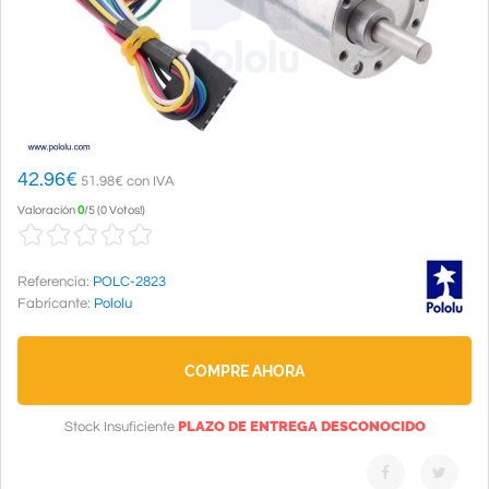
42.96
€
51.98€ con IVA
Valoración
0
/
5
(
0 Votos!
)
Referencia:
POLC-2823
Fabricante:
Pololu
COMPRE AHORA
PLAZO DE ENTREGA DESCONOCIDO
Stock Insuficiente