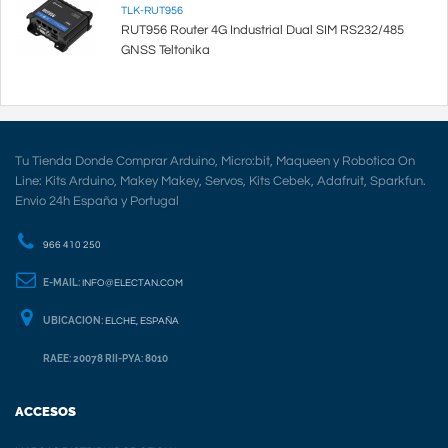
TLK-RUT956
RUT956 Router 4G Industrial Dual SIM RS232/485
GNSS Teltonika
Tu Tienda Donde Comprar Arduino, Micro:bit, Maqueen y Robotica On
Line: Kits Arduino, Makey Makey, Servos, Kits Cebek, Adafruit, Sparkfun.
Envio 24h España y Portugal
966 410 250
E-MAIL:
INFO@ELECTAN.COM
UBICACION:
ELCHE, ESPAÑA
RAEE: 20078 RII-PYA: 8010
ACCESOS