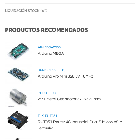
LIQUIDACIÓN STOCK 50%
PRODUCTOS RECOMENDADOS
AR-MEGA2560
Arduino MEGA
SPRK-DEV-11113
Arduino Pro Mini 328 5V 16MHz
POLC-1103
29:1 Metal Gearmotor 37Dx52L mm
TLK-RUT951
RUT951 Router 4G Industrial Dual SIM con eSIM
Teltonika