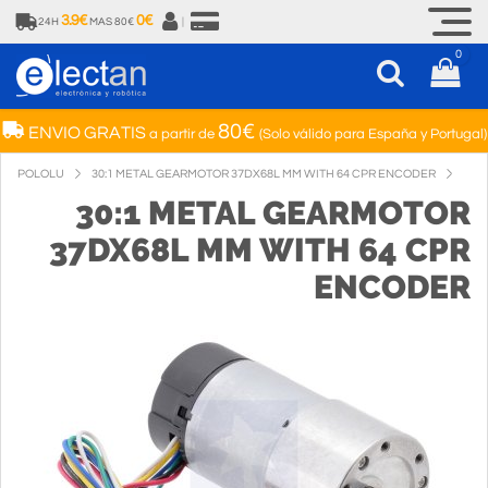
3.9€
0€
24H
MAS 80€
|
0
80€
ENVIO GRATIS
a partir de
(Solo válido para España y Portugal)
POLOLU
30:1 METAL GEARMOTOR 37DX68L MM WITH 64 CPR ENCODER
30:1 METAL GEARMOTOR
37DX68L MM WITH 64 CPR
ENCODER