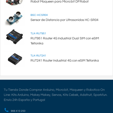
Robot Maqueen para Micro:bit DFRobot
BSC-HCSR04
Sensor de Distancia por Ultrasonidos HC-SR04
TLK-RUT951
RUT951 Router 4G Industrial Dual SIM con eSIM
Teltonika
TLK-RUT241
RUT241 Router Industrial 4G con eSIM Teltonika
Tu Tienda Donde Comprar Arduino, Micro:bit, Maqueen y Robotica On
Line: Kits Arduino, Makey Makey, Servos, Kits Cebek, Adafruit, Sparkfun.
Envio 24h España y Portugal
966 410 250