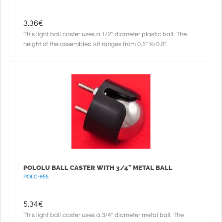
3.36
€
This light ball caster uses a 1/2" diameter plastic ball. The
height of the assembled kit ranges from 0.5" to 0.8".
POLOLU BALL CASTER WITH 3/4" METAL BALL
POLC-955
5.34
€
This light ball caster uses a 3/4" diameter metal ball. The