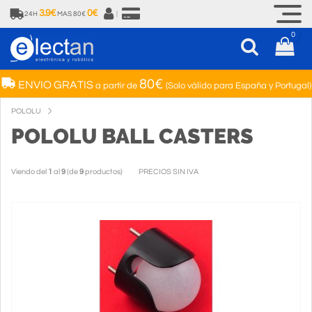
3.9€
0€
24H
MAS 80€
|
0
80€
ENVIO GRATIS
a partir de
(Solo válido para España y Portugal)
POLOLU
POLOLU BALL CASTERS
Viendo del
1
al
9
(de
9
productos)
PRECIOS SIN IVA