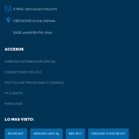
E-MAIL:
INFO@ELECTAN.COM
UBICACION:
ELCHE, ESPAÑA
RAEE: 20078 RII-PYA: 8010
ACCESOS
MARCAS DISTRIBUIDOR OFICIAL
CONDICIONES DE USO
POLÍTICA DE PRIVACIDAD Y COOKIES
MI CUENTA
MAPA WEB
LO MAS VISTO:
MICRO:BIT
ARDUINO UNO R4
BEE-BOT
ARDUINO STARTER KIT