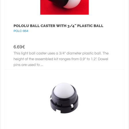
POLOLU BALL CASTER WITH 3/4" PLASTIC BALL
POLC-954
6.69
€
This light ball caster uses a 3/4" diameter plastic ball. The
height of the assembled kit ranges from 0.9" to 1.2". Dowel
pins are used to ...