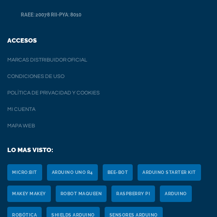
RAEE: 20078 RII-PYA: 8010
ACCESOS
MARCAS DISTRIBUIDOR OFICIAL
CONDICIONES DE USO
POLÍTICA DE PRIVACIDAD Y COOKIES
MI CUENTA
MAPA WEB
LO MAS VISTO:
MICRO:BIT
ARDUINO UNO R4
BEE-BOT
ARDUINO STARTER KIT
MAKEY MAKEY
ROBOT MAQUEEN
RASPBERRY PI
ARDUINO
ROBÓTICA
SHIELDS ARDUINO
SENSORES ARDUINO