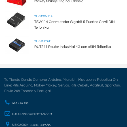
Makey Makey Original Classic
TLK-TSW114
TSW114 Conmutador Gigabit 5 Puertos Carril DIN
Teltonika
TLK-RUT241
RUT241 Router Industrial 4G con eSIM Teltonika
Tu Tienda Donde Comprar Arduino, Micro:bit, Maqueen y Robotica On
Line: Kits Arduino, Makey Makey, Servos, Kits Cebek, Adafruit, Sparkfun.
Envio 24h España y Portugal
966 410 250
E-MAIL:
INFO@ELECTAN.COM
UBICACION:
ELCHE, ESPAÑA