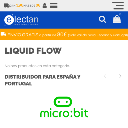
3.9€
0€
24H
MAS 80€
|
0
80€
ENVIO GRATIS
a partir de
(Solo válido para España y Portugal)
LIQUID FLOW
No hay productos en esta categoria.
DISTRIBUIDOR PARA ESPAÑA Y
PORTUGAL