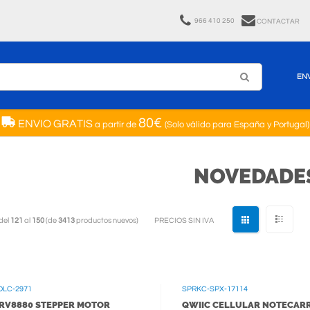
966 410 250
CONTACTAR
EN
80€
ENVIO GRATIS
a partir de
(Solo válido para España y Portugal)
NOVEDADE
del
121
al
150
(de
3413
productos nuevos)
PRECIOS SIN IVA
OLC-2971
SPRKC-SPX-17114
RV8880 STEPPER MOTOR
QWIIC CELLULAR NOTECARR