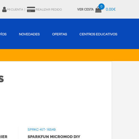
0
0.00€
VER CESTA
MI CUENTA
|
REALIZAR PEDIDO
VÍOS
NOVEDADES
OFERTAS
CENTROS EDUCATIVOS
S
SPRKC-KIT-16549
IER
SPARKFUN MICROMOD DIY