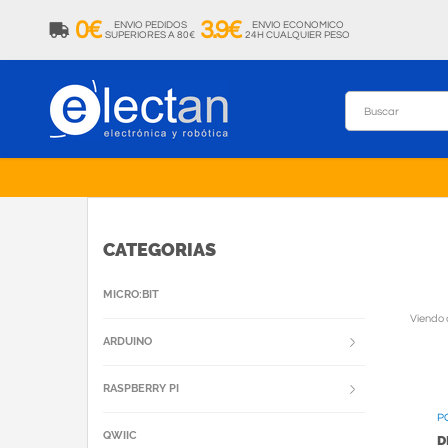
0€
3.9€
ENVIO PEDIDOS
ENVIO ECONOMICO
SUPERIORES A 80€
24H CUALQUIER PESO
CATEGORIAS
MICRO:BIT
Viendo 
ARDUINO
RASPBERRY PI
P
QWIIC
D