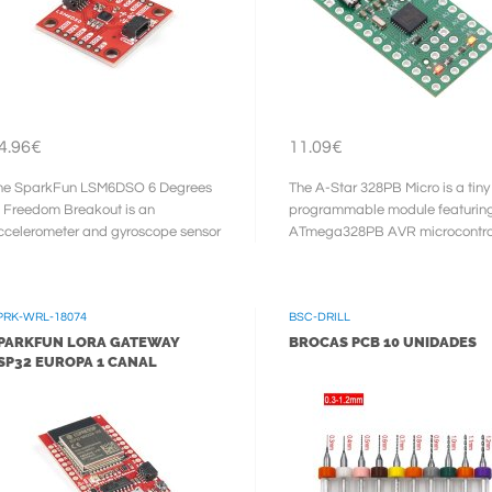
4.96€
11.09€
he SparkFun LSM6DSO 6 Degrees
The A-Star 328PB Micro is a tiny
f Freedom Breakout is an
programmable module featuring
ccelerometer and gyroscope sensor
ATmega328PB AVR microcontrol
ith a giant 9kB FIFO buffer and
a backward-compatible
mbedded ...
replacement for ...
PRK-WRL-18074
BSC-DRILL
PARKFUN LORA GATEWAY
BROCAS PCB 10 UNIDADES
SP32 EUROPA 1 CANAL