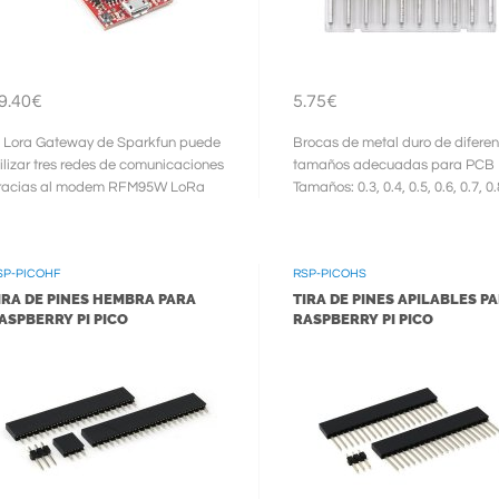
9.40€
5.75€
l Lora Gateway de Sparkfun puede
Brocas de metal duro de diferen
tilizar tres redes de comunicaciones
tamaños adecuadas para PCB
racias al modem RFM95W LoRa
Tamaños: 0.3, 0.4, 0.5, 0.6, 0.7, 0.
rango de frecuencia: 868/915 MHz)
0.9, 1.0, 1.1, ...
..
SP-PICOHF
RSP-PICOHS
IRA DE PINES HEMBRA PARA
TIRA DE PINES APILABLES P
ASPBERRY PI PICO
RASPBERRY PI PICO