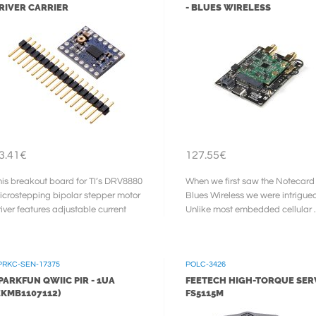
RIVER CARRIER
- BLUES WIRELESS
3.41€
127.55€
his breakout board for TI’s DRV8880
When we first saw the Notecard
icrostepping bipolar stepper motor
Blues Wireless we were intrigue
river features adjustable current
Unlike most embedded cellular .
miting, overcurrent and ...
PRKC-SEN-17375
POLC-3426
PARKFUN QWIIC PIR - 1UA
FEETECH HIGH-TORQUE SER
EKMB1107112)
FS5115M