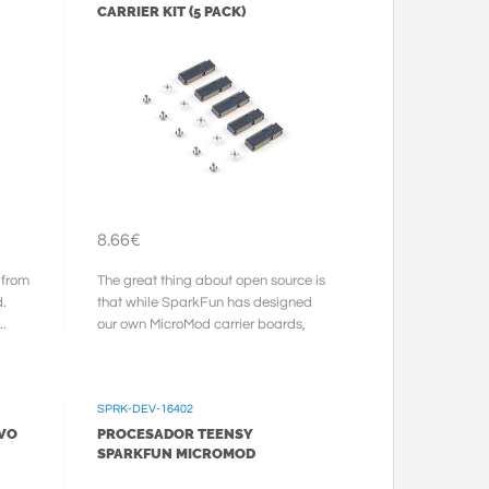
CARRIER KIT (5 PACK)
8.66€
 from
The great thing about open source is
d.
that while SparkFun has designed
..
our own MicroMod carrier boards,
that does not stop you from ...
SPRK-DEV-16402
VO
PROCESADOR TEENSY
SPARKFUN MICROMOD