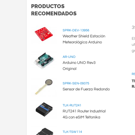
PRODUCTOS
RECOMENDADOS
3
SPRK-DEV-13956
Weather Shield Estación
E
Meteorológica Arduino
u
g
(
AR-UNO
Arduino UNO Rev3
y .
Original
R
T
SPRK-SEN-09375
R
Sensor de Fuerza Redondo
TLK-RUT241
RUT241 Router Industrial
4G con eSIM Teltonika
TLK-TSW114