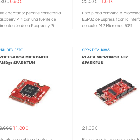
.80€
0.90€
22.02€
11.01€
ste adaptador permite conectar la
Esta placa combina el procesa
aspberry Pi 4 con una fuente de
ESP32 de Espressif con la interf
limentación de la Raspberry Pi
conector M.2 Micromod.50%
50% ...
DESCUENTO SOLO ...
PRK-DEV-16791
SPRK-DEV-16885
ROCESADOR MICROMOD
PLACA MICROMOD ATP
AMD51 SPARKFUN
SPARKFUN
3.60€
11.80€
21.95€
sta placa combina el potente
Esta placa da acceso a todos l