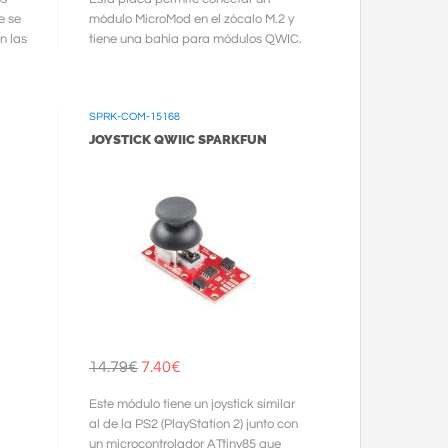
e se
módulo MicroMod en el zócalo M.2 y
n las
tiene una bahía para módulos QWIC.
en
(se pueden montar unos encima de
otros ...
SPRK-COM-15168
JOYSTICK QWIIC SPARKFUN
14.79€
7.40€
Este módulo tiene un joystick similar
al de la PS2 (PlayStation 2) junto con
un microcontrolador ATtiny85 que