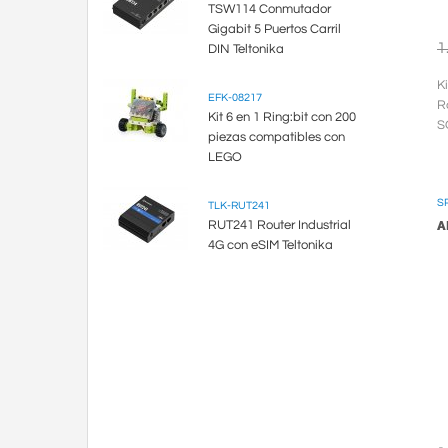
TSW114 Conmutador
Gigabit 5 Puertos Carril
1
DIN Teltonika
K
EFK-08217
R
Kit 6 en 1 Ring:bit con 200
S
piezas compatibles con
LEGO
S
TLK-RUT241
RUT241 Router Industrial
A
4G con eSIM Teltonika