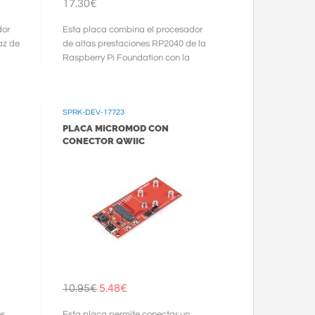
17.30€
dor
Esta placa combina el procesador
az de
de altas prestaciones RP2040 de la
Raspberry Pi Foundation con la
interfaz de conector M.2 Micromod.
El ...
SPRK-DEV-17723
PLACA MICROMOD CON
CONECTOR QWIIC
10.95€
5.48€
os
Esta placa permite conectar un