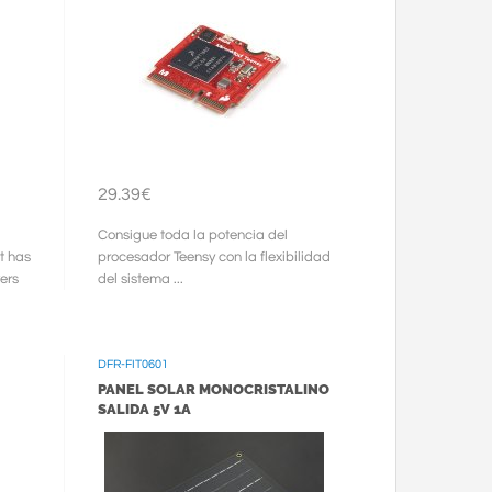
29.39€
Consigue toda la potencia del
t has
procesador Teensy con la flexibilidad
vers
del sistema ...
DFR-FIT0601
PANEL SOLAR MONOCRISTALINO
SALIDA 5V 1A