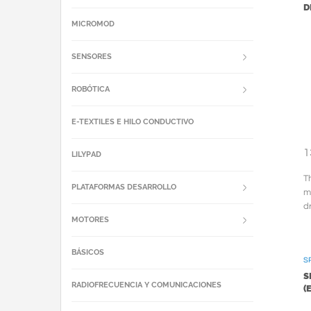
D
MICROMOD
SENSORES
ROBÓTICA
E-TEXTILES E HILO CONDUCTIVO
1
LILYPAD
T
PLATAFORMAS DESARROLLO
m
d
MOTORES
li
BÁSICOS
S
S
RADIOFRECUENCIA Y COMUNICACIONES
(