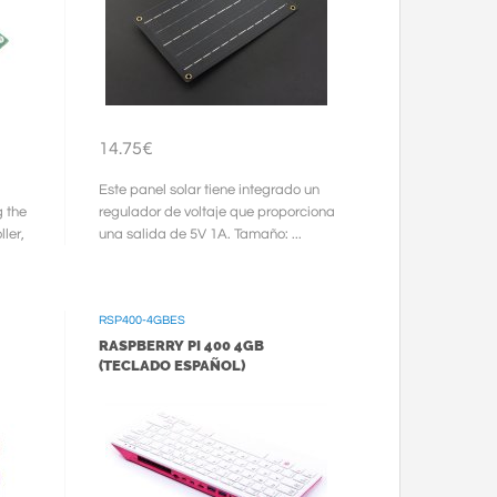
14.75€
Este panel solar tiene integrado un
 the
regulador de voltaje que proporciona
ler,
una salida de 5V 1A. Tamaño: ...
RSP400-4GBES
RASPBERRY PI 400 4GB
(TECLADO ESPAÑOL)