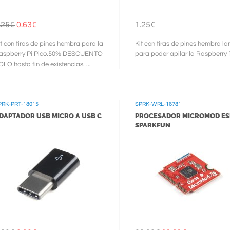
.25€
0.63€
1.25€
it con tiras de pines hembra para la
Kit con tiras de pines hembra la
aspberry Pi Pico.50% DESCUENTO
para poder apilar la Raspberry Pi
OLO hasta fin de existencias. ...
PRK-PRT-18015
SPRK-WRL-16781
DAPTADOR USB MICRO A USB C
PROCESADOR MICROMOD ES
SPARKFUN