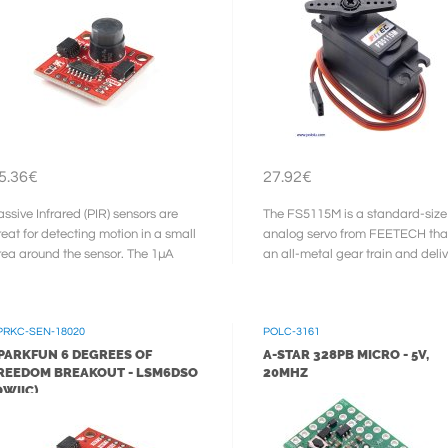
5.36€
27.92€
assive Infrared (PIR) sensors are
The FS5115M is a standard-size
reat for detecting motion in a small
analog servo from FEETECH tha
rea around the sensor. The 1µA
an all-metal gear train and deli
parkFun EKMB1107112 Qwiic
extra-high torque normally ...
R ...
PRKC-SEN-18020
POLC-3161
PARKFUN 6 DEGREES OF
A-STAR 328PB MICRO - 5V,
REEDOM BREAKOUT - LSM6DSO
20MHZ
QWIIC)