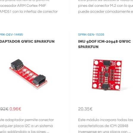
rocesador ARM Cortex-M4F
pines del conector M.2 con lo qu
AMD51 con la interfaz de conector
puede acceder cómodamente e
.2 Micromod.50% ...
tiras de pines hembra que hay 
los ...
PRK-DEV-14495
SPRK-SEN-15335
DAPTADOR QWIIC SPARKFUN
IMU 9DOF ICM-20948 QWIIC
SPARKFUN
.92€
0.96€
20.35€
ste adaptador permite conectar
Este módulo incorpora todas las
ualquier placa I2C a un sistema
características de ICM-20948
wiic soldándola a los pines ...
Invensense en una placa con ...