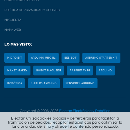
CONDICIONES DE USO
POLÍTICA DE PRIVACIDAD Y COOKIES
MI CUENTA
MAPA WEB
LO MAS VISTO:
MICRO:BIT
ARDUINO UNO R4
BEE-BOT
ARDUINO STARTER KIT
MAKEY MAKEY
ROBOT MAQUEEN
RASPBERRY PI
ARDUINO
ROBÓTICA
SHIELDS ARDUINO
SENSORES ARDUINO
Copyright © 2006-2026
Electan Electrónica y Robótica
Electan utiliza cookies propias y de terceros para facilitar la
tramitación de pedidos, recopilar estadísticas para optimizar la
funcionalidad del sitio y ofrecerte contenido personalizado.