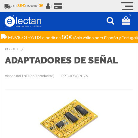
3.9€
0€
24H
MAS 80€
|
0
80€
ENVIO GRATIS
a partir de
(Solo válido para España y Portugal)
POLOLU
ADAPTADORES DE SEÑAL
Viendo del
1
al
1
(de
1
productos)
PRECIOS SIN IVA