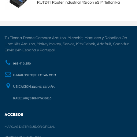
RUT241 Router Industrial 4G con eSIM Teltonika
Tu Tienda Donde Comprar Arduino, Micro:bit, Maqueen y Robotica On
Line: Kits Arduino, Makey Makey, Servos, Kits Cebek, Adafruit, Sparkfun.
Envio 24h España y Portugal
966 410 250
E-MAIL:
INFO@ELECTAN.COM
UBICACION:
ELCHE, ESPAÑA
RAEE: 20078 RII-PYA: 8010
ACCESOS
MARCAS DISTRIBUIDOR OFICIAL