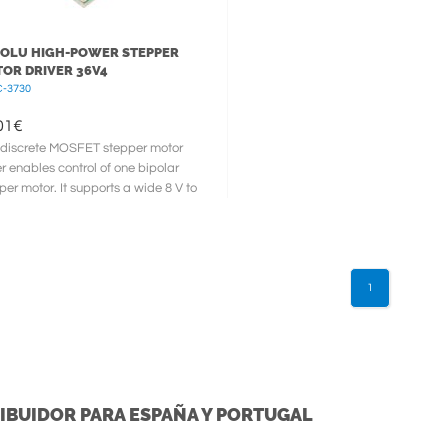
OLU HIGH-POWER STEPPER
OR DRIVER 36V4
-3730
01
€
 discrete MOSFET stepper motor
er enables control of one bipolar
per motor. It supports a wide 8 V to
 operating voltage ...
1
IBUIDOR PARA ESPAÑA Y PORTUGAL