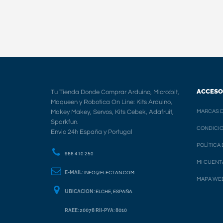
ACCESO
Tu Tienda Donde Comprar Arduino, Micro:bit,
Maqueen y Robotica On Line: Kits Arduino,
Makey Makey, Servos, Kits Cebek, Adafruit,
MARCAS D
Sparkfun.
CONDICIO
Envio 24h España y Portugal
POLÍTICA
966 410 250
MI CUENT
E-MAIL:
INFO@ELECTAN.COM
MAPA WE
UBICACION:
ELCHE, ESPAÑA
RAEE: 20078 RII-PYA: 8010