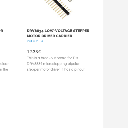
OR
DRV8834 LOW-VOLTAGE STEPPER
MOTOR DRIVER CARRIER
POLC-2134
12.33
€
This is a breakout board for TI’s
oloar
DRV8834 microstepping bipolar
in the
stepper motor driver. It has a pinout
and interface that are nearly ...