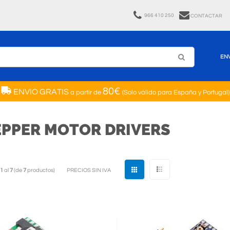
966 410 250
CONTACTAR
EN
80€
ENVIO GRATIS
a partir de
(Solo válido para España y Portugal)
EPPER MOTOR DRIVERS
1
al
7
(de
7
productos)
PRECIOS SIN IVA