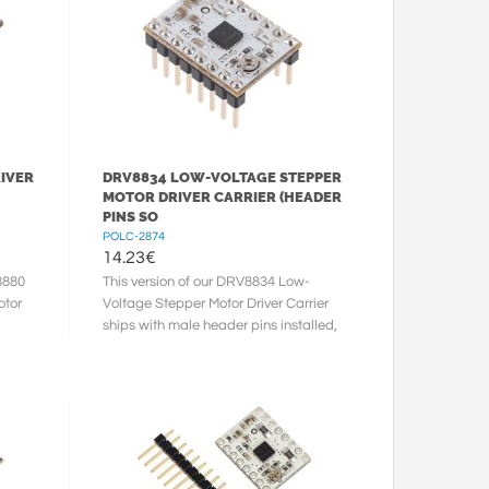
IVER
DRV8834 LOW-VOLTAGE STEPPER
MOTOR DRIVER CARRIER (HEADER
PINS SO
POLC-2874
14.23
€
8880
This version of our DRV8834 Low-
otor
Voltage Stepper Motor Driver Carrier
ships with male header pins installed,
so no soldering is required to ...