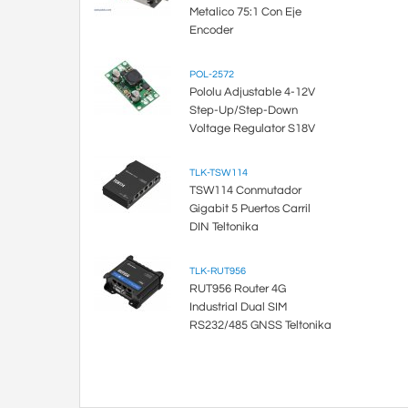
Metalico 75:1 Con Eje
Encoder
POL-2572
Pololu Adjustable 4-12V
Step-Up/Step-Down
Voltage Regulator S18V
TLK-TSW114
TSW114 Conmutador
Gigabit 5 Puertos Carril
DIN Teltonika
TLK-RUT956
RUT956 Router 4G
Industrial Dual SIM
RS232/485 GNSS Teltonika