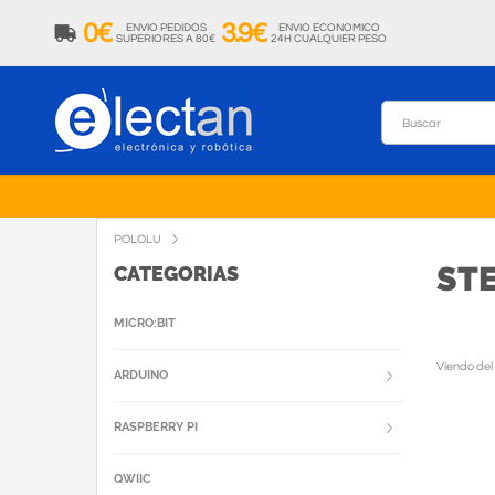
0€
3.9€
ENVIO PEDIDOS
ENVIO ECONOMICO
SUPERIORES A 80€
24H CUALQUIER PESO
POLOLU
ST
CATEGORIAS
MICRO:BIT
Viendo del
ARDUINO
RASPBERRY PI
QWIIC