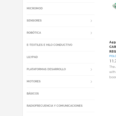
MICROMOD
SENSORES
ROBÓTICA
A49
E-TEXTILES E HILO CONDUCTIVO
CAR
RE
POLC
LILYPAD
11.
The 
PLATAFORMAS DESARROLLO
with
boar
MOTORES
micr
BÁSICOS
RADIOFRECUENCIA Y COMUNICACIONES