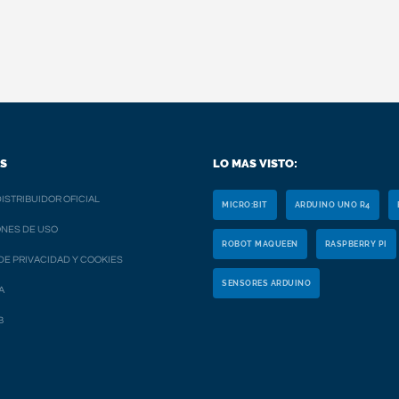
S
LO MAS VISTO:
ISTRIBUIDOR OFICIAL
MICRO:BIT
ARDUINO UNO R4
NES DE USO
ROBOT MAQUEEN
RASPBERRY PI
 DE PRIVACIDAD Y COOKIES
SENSORES ARDUINO
A
B