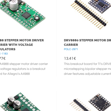
88 STEPPER MOTOR DRIVER
DRV8880 STEPPER MOTOR DR
RIER WITH VOLTAGE
CARRIER
GULATORS
POLC-2971
-1183
77
€
13.41
€
A4988 stepper motor driver carrier
This breakout board for TI’s DRV
 voltage regulators is a breakout
microstepping bipolar stepper m
d for Allegro’s A4988
driver features adjustable current
ostepping bipolar stepper motor ...
limiting, overcurrent and ...