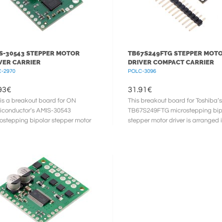
S-30543 STEPPER MOTOR
TB67S249FTG STEPPER MOT
VER CARRIER
DRIVER COMPACT CARRIER
-2970
POLC-3096
93
€
31.91
€
 is a breakout board for ON
This breakout board for Toshiba’s
conductor’s AMIS-30543
TB67S249FTG microstepping bip
ostepping bipolar stepper motor
stepper motor driver is arranged 
er, which features SPI-adjustable ...
popular 16-pin Pololu form ...