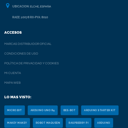
UBICACION:
ELCHE, ESPAÑA
RAEE: 20078 RII-PYA: 8010
ACCESOS
MARCAS DISTRIBUIDOR OFICIAL
CONDICIONES DE USO
POLÍTICA DE PRIVACIDAD Y COOKIES
MI CUENTA
MAPA WEB
LO MAS VISTO:
MICRO:BIT
ARDUINO UNO R4
BEE-BOT
ARDUINO STARTER KIT
MAKEY MAKEY
ROBOT MAQUEEN
RASPBERRY PI
ARDUINO