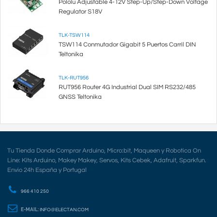
Pololu Adjustable 4-12V Step-Up/Step-Down Voltage
Regulator S18V
TLK-TSW114
TSW114 Conmutador Gigabit 5 Puertos Carril DIN
Teltonika
TLK-RUT956
RUT956 Router 4G Industrial Dual SIM RS232/485
GNSS Teltonika
Tu Tienda Donde Comprar Arduino, Micro:bit, Maqueen y Robotica On
Line: Kits Arduino, Makey Makey, Servos, Kits Cebek, Adafruit, Sparkfun.
Envio 24h España y Portugal
966 410 250
E-MAIL:
INFO@ELECTAN.COM