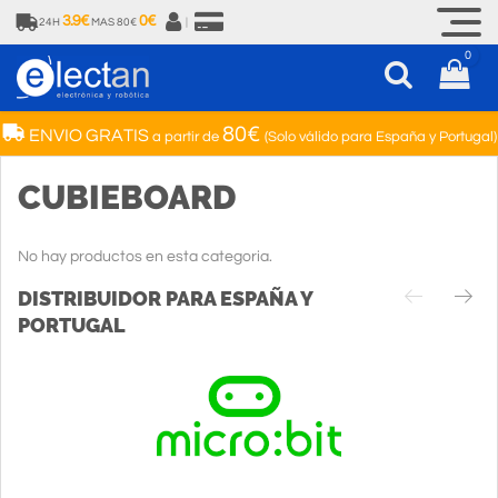
3.9€
0€
24H
MAS 80€
|
0
80€
ENVIO GRATIS
a partir de
(Solo válido para España y Portugal)
CUBIEBOARD
No hay productos en esta categoria.
DISTRIBUIDOR PARA ESPAÑA Y
PORTUGAL