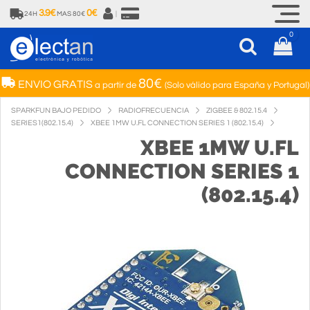
3.9€
0€
24H
MAS 80€
|
0
80€
ENVIO GRATIS
a partir de
(Solo válido para España y Portugal)
SPARKFUN BAJO PEDIDO
RADIOFRECUENCIA
ZIGBEE & 802.15.4
SERIES1(802.15.4)
XBEE 1MW U.FL CONNECTION SERIES 1 (802.15.4)
XBEE 1MW U.FL
CONNECTION SERIES 1
(802.15.4)