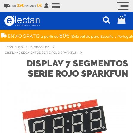
3.9€
0€
24H
MAS 80€
|
0
80€
ENVIO GRATIS
a partir de
(Solo válido para España y Portugal)
LEDS Y LCD
DIODOS LED
DISPLAY 7 SEGMENTOS SERIE ROJO SPARKFUN
DISPLAY 7 SEGMENTOS
SERIE ROJO SPARKFUN