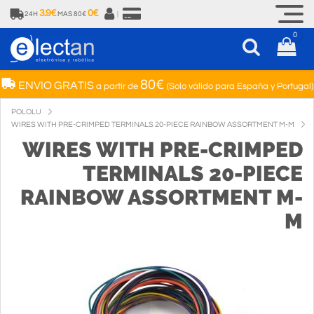
3.9€
0€
24H
MAS 80€
|
0
80€
ENVIO GRATIS
a partir de
(Solo válido para España y Portugal)
POLOLU
WIRES WITH PRE-CRIMPED TERMINALS 20-PIECE RAINBOW ASSORTMENT M-M
WIRES WITH PRE-CRIMPED
TERMINALS 20-PIECE
RAINBOW ASSORTMENT M-
M