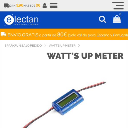
3.9€
0€
24H
MAS 80€
|
0
80€
ENVIO GRATIS
a partir de
(Solo válido para España y Portugal)
SPARKFUN BAJO PEDIDO
WATT'S UP METER
WATT'S UP METER