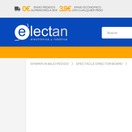
0€
3.9€
ENVIO PEDIDOS
ENVIO ECONOMICO
SUPERIORES A 80€
24H CUALQUIER PESO
SPARKFUN BAJO PEDIDO
SPECTACLE DIRECTOR BOARD