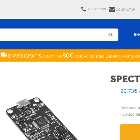
966 410 250
CONTACTAR
EN
80€
ENVIO GRATIS
a partir de
(Solo válido para España y Portugal)
SPECT
29.73
€
3
Referencia
Fabricant