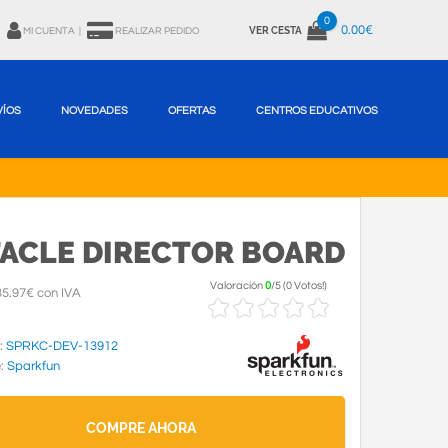
0
0.00€
VER CESTA
MI CUENTA
|
REALIZAR PEDIDO
VÍOS
NOVEDADES
OFERTAS
CENTROS EDUCATIVOS
ACLE DIRECTOR BOARD
Valoración
0
/
5
(
0 Votos!
)
5.97€ con IVA
:
SPRKC-DEV-13912
e:
Sparkfun
COMPRE AHORA