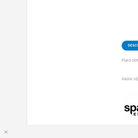
DESC
Para obt
PARA V