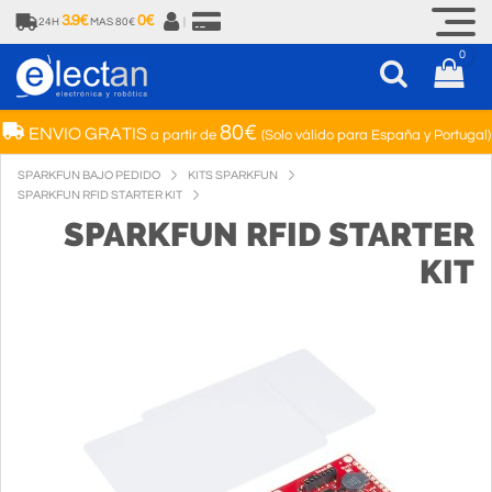
3.9€
0€
24H
MAS 80€
|
0
80€
ENVIO GRATIS
a partir de
(Solo válido para España y Portugal)
SPARKFUN BAJO PEDIDO
KITS SPARKFUN
SPARKFUN RFID STARTER KIT
SPARKFUN RFID STARTER
KIT