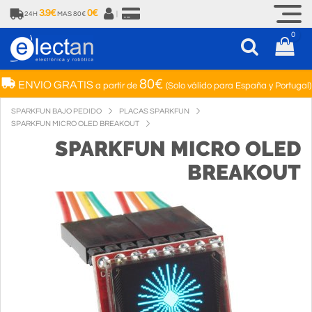
3.9€
0€
24H
MAS 80€
|
0
80€
ENVIO GRATIS
a partir de
(Solo válido para España y Portugal)
SPARKFUN BAJO PEDIDO
PLACAS SPARKFUN
SPARKFUN MICRO OLED BREAKOUT
SPARKFUN MICRO OLED
BREAKOUT