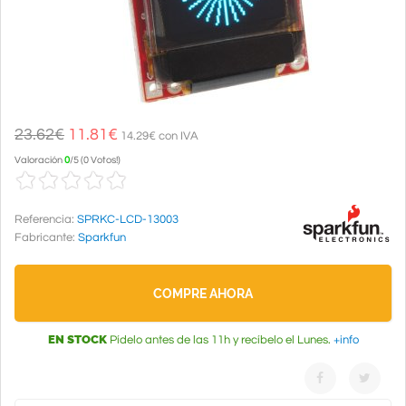
23.62€
11.81
€
14.29€ con IVA
Valoración
0
/
5
(
0 Votos!
)
Referencia:
SPRKC-LCD-13003
Fabricante:
Sparkfun
COMPRE AHORA
EN STOCK
Pídelo antes de las 11h y recíbelo el Lunes.
+info