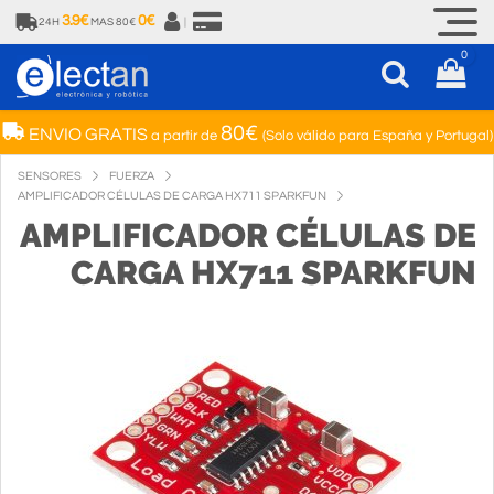
3.9€
0€
24H
MAS 80€
|
0
80€
ENVIO GRATIS
a partir de
(Solo válido para España y Portugal)
SENSORES
FUERZA
AMPLIFICADOR CÉLULAS DE CARGA HX711 SPARKFUN
AMPLIFICADOR CÉLULAS DE
CARGA HX711 SPARKFUN