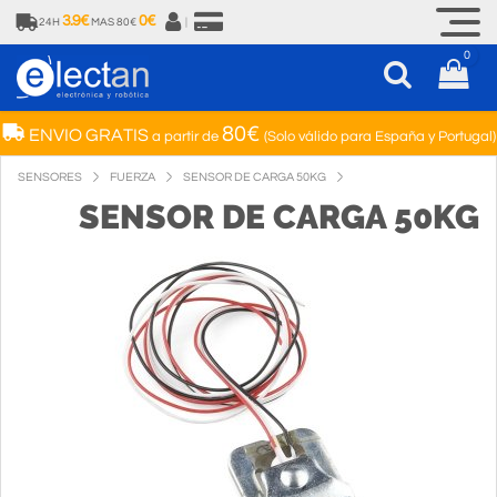
3.9€
0€
24H
MAS 80€
|
0
80€
ENVIO GRATIS
a partir de
(Solo válido para España y Portugal)
SENSORES
FUERZA
SENSOR DE CARGA 50KG
SENSOR DE CARGA 50KG