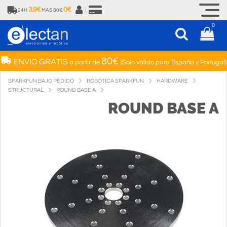
3.9€
0€
24H
MAS 80€
|
0
80€
ENVIO GRATIS
a partir de
(Solo válido para España y Portugal)
SPARKFUN BAJO PEDIDO
ROBÓTICA SPARKFUN
HARDWARE
STRUCTURAL
ROUND BASE A
ROUND BASE A