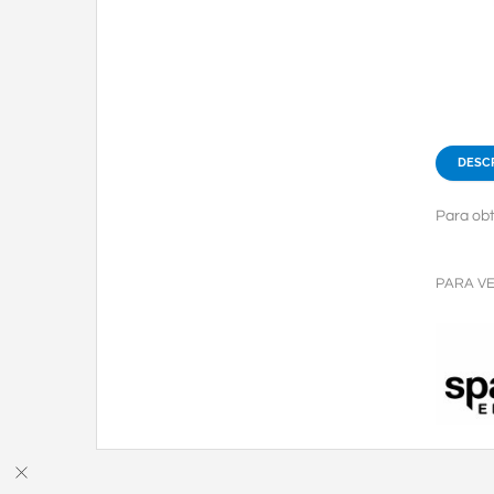
DESC
Para obt
PARA V