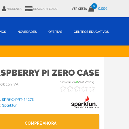
0
0.00€
VER CESTA
MI CUENTA
|
REALIZAR PEDIDO
VÍOS
NOVEDADES
OFERTAS
CENTROS EDUCATIVOS
SPBERRY PI ZERO CASE
Valoración
0
/
5
(
0 Votos!
)
08€ con IVA
:
SPRKC-PRT-14273
e:
Sparkfun
COMPRE AHORA