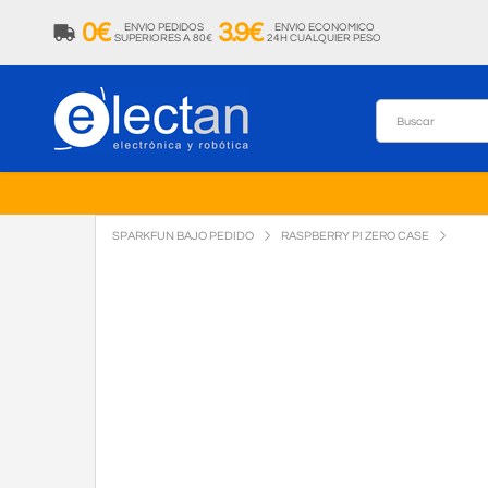
0€
3.9€
ENVIO PEDIDOS
ENVIO ECONOMICO
SUPERIORES A 80€
24H CUALQUIER PESO
SPARKFUN BAJO PEDIDO
RASPBERRY PI ZERO CASE