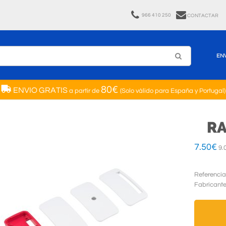
966 410 250
CONTACTAR
EN
80€
ENVIO GRATIS
a partir de
(Solo válido para España y Portugal)
RA
7.50
€
9.
Referencia
Fabricant