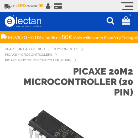
3.9€
0€
24H
MAS 80€
|
0
80€
ENVIO GRATIS
a partir de
(Solo válido para España y Portugal)
SPARKFUN BAJO PEDIDO
COMPONENTES
PICAXE MICROCONTROLLERS
PICAXE 20M2 MICROCONTROLLER (20 PIN)
PICAXE 20M2
MICROCONTROLLER (20
PIN)