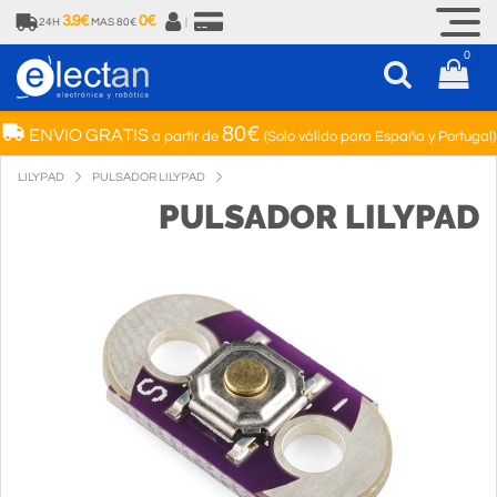
3.9€
0€
24H
MAS 80€
|
0
80€
ENVIO GRATIS
a partir de
(Solo válido para España y Portugal)
LILYPAD
PULSADOR LILYPAD
PULSADOR LILYPAD