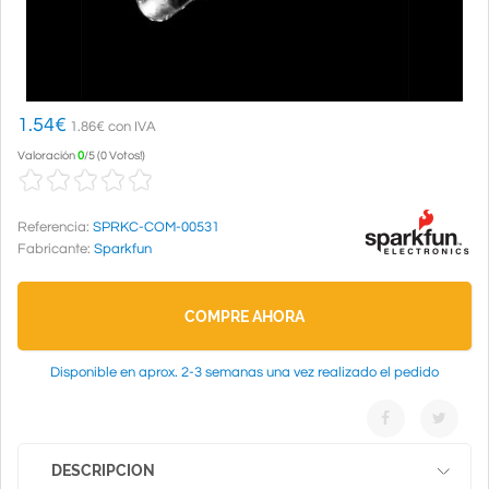
1.54
€
1.86€ con IVA
Valoración
0
/
5
(
0 Votos!
)
Referencia:
SPRKC-COM-00531
Fabricante:
Sparkfun
COMPRE AHORA
Disponible en aprox. 2-3 semanas una vez realizado el pedido
DESCRIPCION