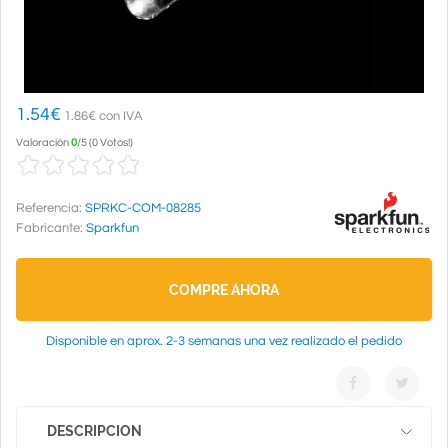
1.54
€
1.86€ con IVA
Valoración
0
/
5
(
0 Votos!
)
Referencia:
SPRKC-COM-08285
Fabricante:
Sparkfun
COMPRE AHORA
Disponible en aprox. 2-3 semanas una vez realizado el pedido
DESCRIPCION