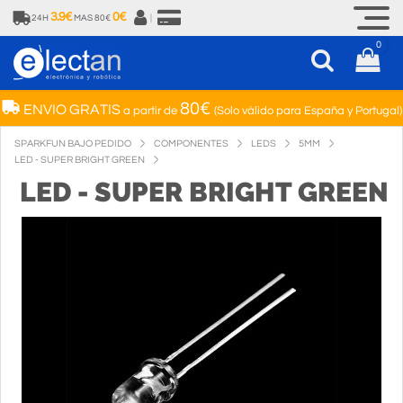
3.9€
0€
24H
MAS 80€
|
0
80€
ENVIO GRATIS
a partir de
(Solo válido para España y Portugal)
SPARKFUN BAJO PEDIDO
COMPONENTES
LEDS
5MM
LED - SUPER BRIGHT GREEN
LED - SUPER BRIGHT GREEN